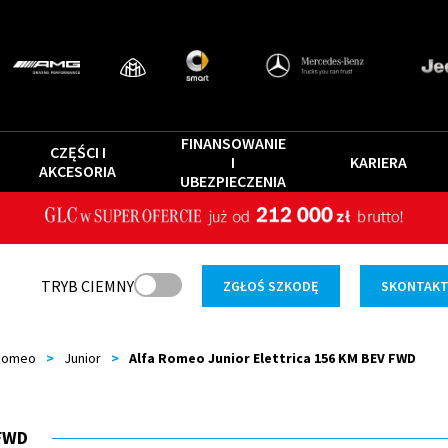
FINANSOWANIE
CZĘŚCI I
I
KARIERA
AKCESORIA
UBEZPIECZENIA
TRYB CIEMNY
ZGŁOŚ SZKODĘ
SKONTAKTU
 Romeo
>
Junior
>
Alfa Romeo Junior Elettrica 156 KM BEV FWD
 FWD