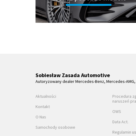
Sobiesław Zasada Automotive
Autoryzowany dealer Mercedes-Benz, Mercedes-AMG, 
Aktualności
Procedura z
naruszeń pr
Kontakt
OWS
O Nas
Data Act.
Samochody osobowe
Regulamin us