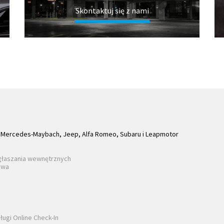
Skontaktuj się z nami
Mercedes-Maybach, Jeep, Alfa Romeo, Subaru i Leapmotor
głaszania wewnętrznych
awa
ługi Online Check-In