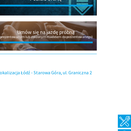
Umów się na jazdę próbną
(prezentowanym lub zbliżonym modelem do prezentowanego)
Pawe
Piór
Dorad
Zadzwoń
Napisz