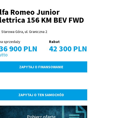
lfa Romeo Junior
lettrica 156 KM BEV FWD
Starowa Góra, ul. Graniczna 2
na sprzedaży
Rabat
36 900 PLN
42 300 PLN
utto
ZAPYTAJ O FINANSOWANIE
ZAPYTAJ O TEN SAMOCHÓD
Pobierz ofertę