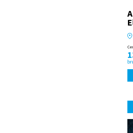
A
E
Ce
1
br