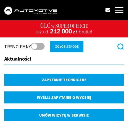
TRYB CIEMNY
ZGŁOŚ SZKODĘ
Aktualności
ZAPYTANIE TECHNICZNE
WYŚLIJ ZAPYTANIE O WYCENĘ
UMÓW WIZYTĘ W SERWISIE