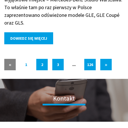
To właśnie tam po raz pierwszy w Polsce
zaprezentowano odświeżone modele GLE, GLE Coupé
oraz GLS.
DOWIEDZ SIĘ WIĘCEJ
«
»
1
2
3
...
126
Kontakt