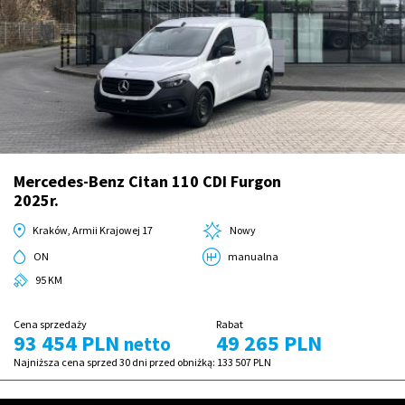
Mercedes-Benz Citan 110 CDI Furgon
2025r.
Kraków, Armii Krajowej 17
Nowy
ON
manualna
95 KM
Cena sprzedaży
Rabat
93 454 PLN
49 265 PLN
netto
Najniższa cena sprzed 30 dni przed obniżką:
133 507 PLN