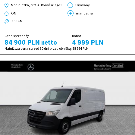
Modlniczka, prof. A. Rożańskiego 3
Używany
ON
manualna
150 KM
Cena sprzedaży
Rabat
84 900 PLN
4 999 PLN
netto
Najniższa cena sprzed 30 dni przed obniżką:
88 964 PLN