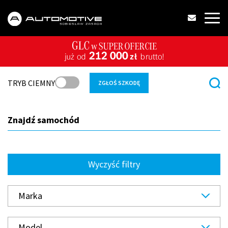
TRYB CIEMNY
ZGŁOŚ SZKODĘ
Znajdź samochód
Wyczyść filtry
Marka
Model