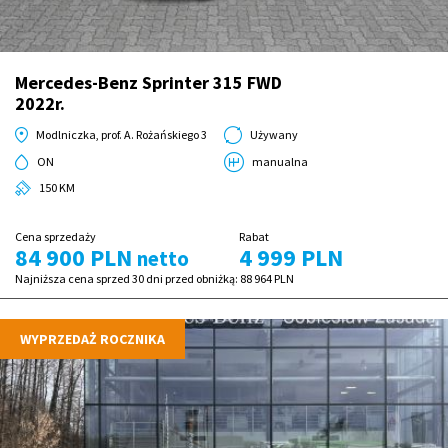
Mercedes-Benz Sprinter 315 FWD
2022r.
Modlniczka, prof. A. Rożańskiego 3
Używany
ON
manualna
150 KM
Cena sprzedaży
Rabat
84 900 PLN
4 999 PLN
netto
Najniższa cena sprzed 30 dni przed obniżką:
88 964 PLN
WYPRZEDAŻ ROCZNIKA