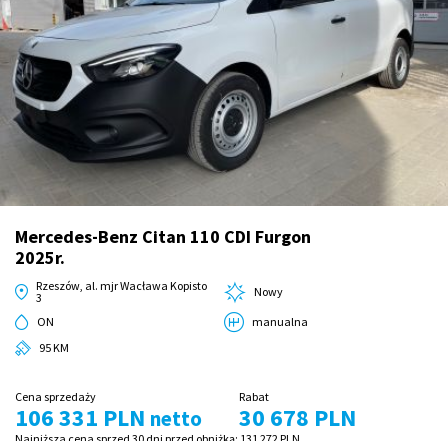
Mercedes-Benz Citan 110 CDI Furgon
2025r.
Rzeszów, al. mjr Wacława Kopisto
Nowy
3
ON
manualna
95 KM
Cena sprzedaży
Rabat
106 331 PLN
30 678 PLN
netto
Najniższa cena sprzed 30 dni przed obniżką:
131 272 PLN