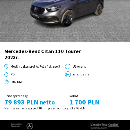
Mercedes-Benz Citan 110 Tourer
2023r.
Modlniczka, prof. A. Rożańskiego 3
Używany
PB
manualna
102 KM
Cena sprzedaży
Rabat
79 893 PLN
1 700 PLN
netto
Najniższa cena sprzed 30 dni przed obniżką:
81 276 PLN