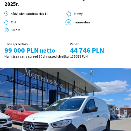
2025r.
Łódź, Aleksandrowska 11
Nowy
ON
manualna
95 KM
Cena sprzedaży
Rabat
99 000 PLN
44 746 PLN
netto
Najniższa cena sprzed 30 dni przed obniżką:
135 379 PLN