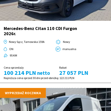
Mercedes-Benz Citan 110 CDI Furgon
2026r.
Nowy Sącz, Tarnowska 159A
Nowy
ON
manualna
95 KM
Cena sprzedaży
Rabat
100 214 PLN
27 057 PLN
netto
Najniższa cena sprzed 30 dni przed obniżką:
122 211 PLN
WYPRZEDAŻ ROCZNIKA