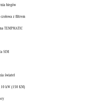
ynia biegów
czołowa z filtrem
czna TEMPMATIC
ta SIM
ia świateł
110 kW (150 KM)
wcy