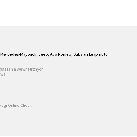
Mercedes-Maybach, Jeep, Alfa Romeo, Subaru i Leapmotor
głaszania wewnętrznych
awa
ługi Online Check-In