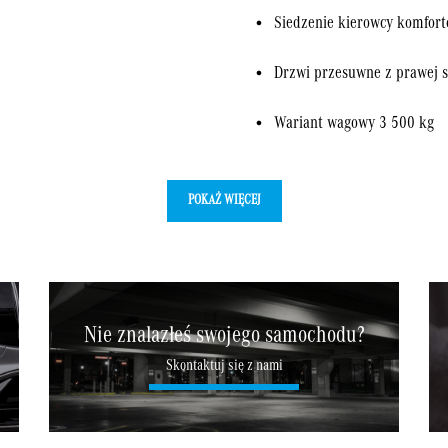
Siedzenie kierowcy komfor
Drzwi przesuwne z prawej s
Wariant wagowy 3 500 kg
POKAŻ WIĘCEJ
Nie znalazłeś swojego samochodu?
Skontaktuj się z nami