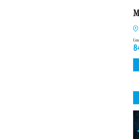
M
Cen
8