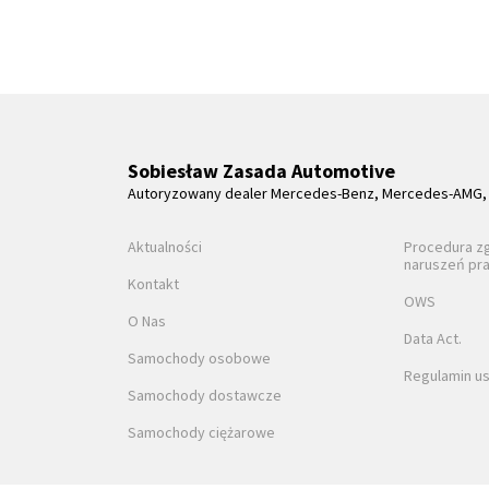
Sobiesław Zasada Automotive
Autoryzowany dealer Mercedes-Benz, Mercedes-AMG, 
Aktualności
Procedura z
naruszeń pr
Kontakt
OWS
O Nas
Data Act.
Samochody osobowe
Regulamin us
Samochody dostawcze
Samochody ciężarowe