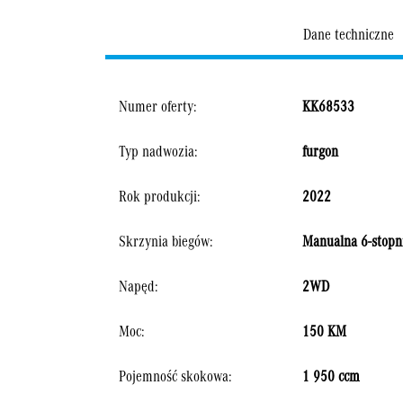
Dane techniczne
Numer oferty:
KK68533
Typ nadwozia:
furgon
Rok produkcji:
2022
Skrzynia biegów:
Manualna 6-stopn
Napęd:
2WD
Moc:
150 KM
Pojemność skokowa:
1 950 ccm