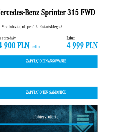
ercedes-Benz Sprinter 315 FWD
Modlniczka, ul. prof. A. Rożańskiego 3
a sprzedaży
Rabat
4 900 PLN
4 999 PLN
netto
ZAPYTAJ O FINANSOWANIE
ZAPYTAJ O TEN SAMOCHÓD
Pobierz ofertę