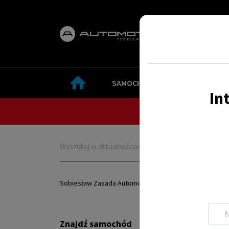
SAMOCHODY
SERWIS
In
Sobiesław Zasada Automotive
>
Samochody osob
Znajdź samochód