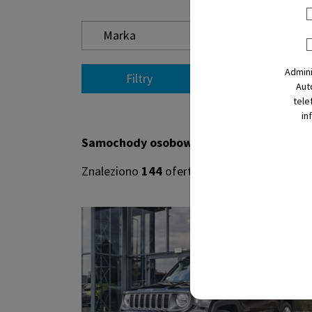
Marka
M
Admin
Filtry
Wyczyść filtry
Aut
tele
in
Samochody osobowe
Znaleziono
144
ofert