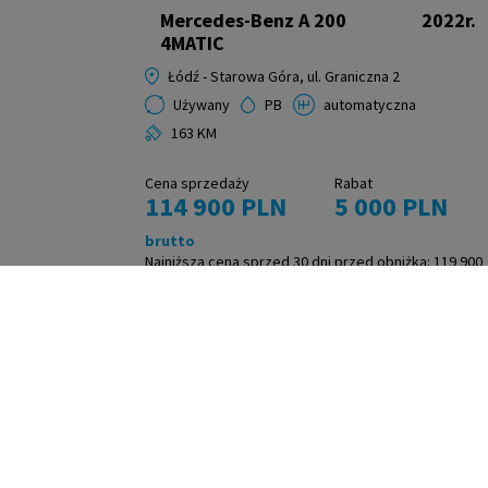
Mercedes-Benz A 200
2022r.
4MATIC
Łódź - Starowa Góra, ul. Graniczna 2
Używany
PB
automatyczna
163 KM
Cena sprzedaży
Rabat
114 900 PLN
5 000 PLN
brutto
Najniższa cena sprzed 30 dni przed obniżką:
119 900
PLN