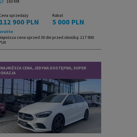
163 KM
Cena sprzedaży
Rabat
112 900 PLN
5 000 PLN
brutto
Najniższa cena sprzed 30 dni przed obniżką:
117 900
PLN
NAJNIŻSZA CENA, JEDYNA DOSTĘPNA, SUPER
OKAZJA