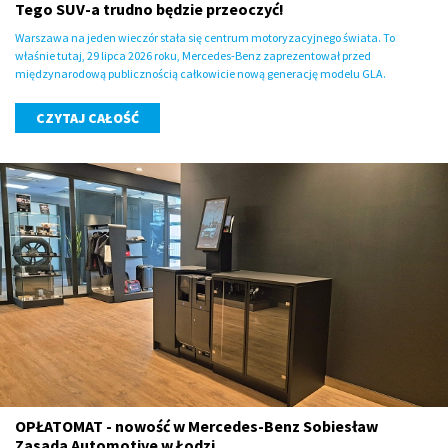
Tego SUV-a trudno będzie przeoczyć!
Warszawa na jeden wieczór stała się centrum motoryzacyjnego świata. To
właśnie tutaj, 29 lipca 2026 roku, Mercedes-Benz zaprezentował przed
międzynarodową publicznością całkowicie nową generację modelu GLA.
CZYTAJ CAŁOŚĆ
OPŁATOMAT - nowość w Mercedes-Benz Sobiesław
Zasada Automotive w Łodzi