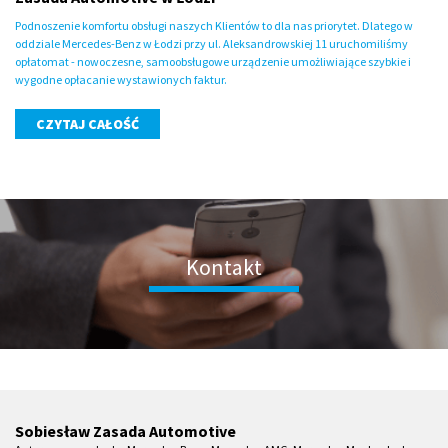
Podnoszenie komfortu obsługi naszych Klientów to dla nas priorytet. Dlatego w
oddziale Mercedes-Benz w Łodzi przy ul. Aleksandrowskiej 11 uruchomiliśmy
opłatomat - nowoczesne, samoobsługowe urządzenie umożliwiające szybkie i
wygodne opłacanie wystawionych faktur.
CZYTAJ CAŁOŚĆ
Kontakt
Sobiesław Zasada Automotive