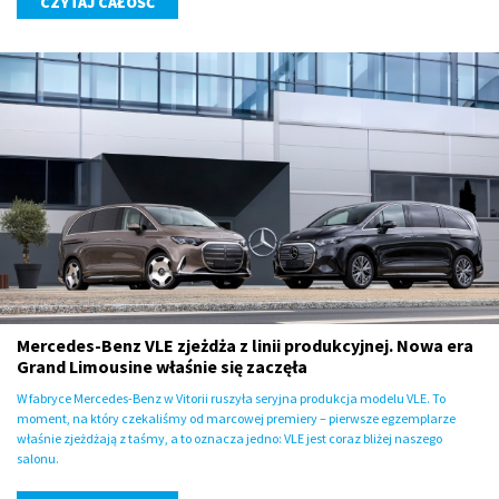
CZYTAJ CAŁOŚĆ
Mercedes-Benz VLE zjeżdża z linii produkcyjnej. Nowa era
Grand Limousine właśnie się zaczęła
W fabryce Mercedes-Benz w Vitorii ruszyła seryjna produkcja modelu VLE. To
moment, na który czekaliśmy od marcowej premiery – pierwsze egzemplarze
właśnie zjeżdżają z taśmy, a to oznacza jedno: VLE jest coraz bliżej naszego
salonu.