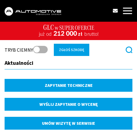
TRYB CIEMNY
ZGŁOŚ SZKODĘ
Aktualności
ZAPYTANIE TECHNICZNE
WYŚLIJ ZAPYTANIE O WYCENĘ
UMÓW WIZYTĘ W SERWISIE