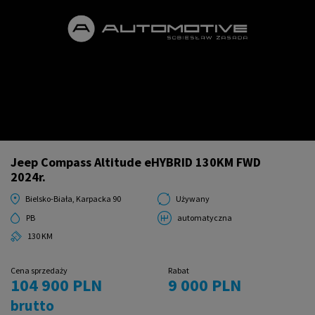
Jeep Compass Altitude eHYBRID 130KM FWD
2024r.
Bielsko-Biała, Karpacka 90
Używany
PB
automatyczna
130 KM
Cena sprzedaży
Rabat
104 900 PLN
9 000 PLN
brutto