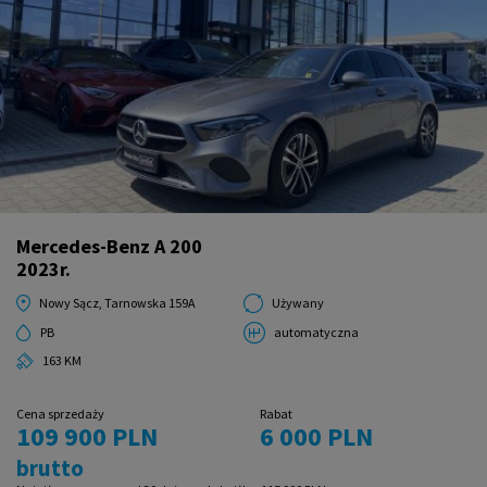
Mercedes-Benz A 200
2023r.
Nowy Sącz, Tarnowska 159A
Używany
PB
automatyczna
163 KM
Cena sprzedaży
Rabat
109 900 PLN
6 000 PLN
brutto