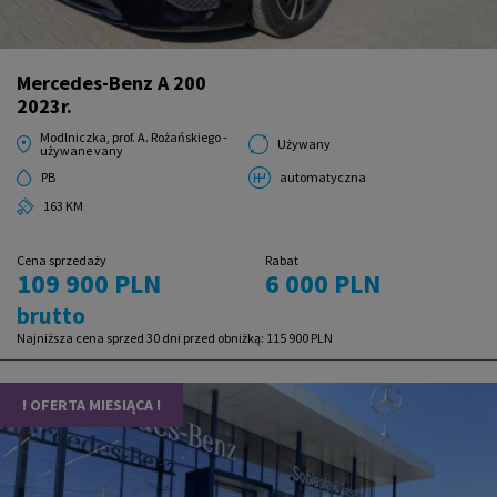
Mercedes-Benz A 200
2023r.
Modlniczka, prof. A. Rożańskiego -
Używany
używane vany
PB
automatyczna
163 KM
Cena sprzedaży
Rabat
109 900 PLN
6 000 PLN
brutto
Najniższa cena sprzed 30 dni przed obniżką:
115 900 PLN
! OFERTA MIESIĄCA !