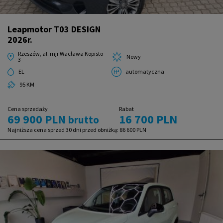
Leapmotor T03 DESIGN
2026r.
Rzeszów, al. mjr Wacława Kopisto
Nowy
3
EL
automatyczna
95 KM
Cena sprzedaży
Rabat
69 900 PLN
16 700 PLN
brutto
Najniższa cena sprzed 30 dni przed obniżką:
86 600 PLN