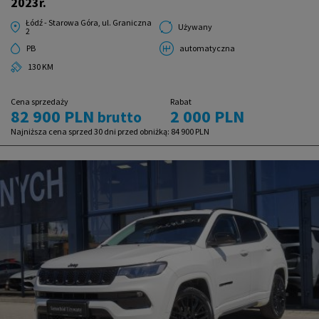
2023r.
Łódź - Starowa Góra, ul. Graniczna
Używany
2
PB
automatyczna
130 KM
Cena sprzedaży
Rabat
82 900 PLN
2 000 PLN
brutto
Najniższa cena sprzed 30 dni przed obniżką:
84 900 PLN