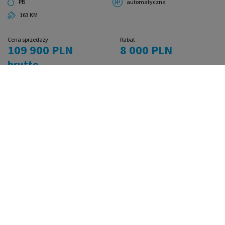
PB
automatyczna
163 KM
Cena sprzedaży
Rabat
109 900 PLN
8 000 PLN
brutto
Najniższa cena sprzed 30 dni przed obniżką:
117 900 PLN