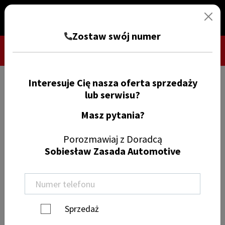
Zostaw swój numer
Interesuje Cię nasza oferta sprzedaży
TRYB CIEMNY
ZGŁOŚ SZKODĘ
lub serwisu?
Masz pytania?
Znajdź samochód
Porozmawiaj z Doradcą
Sobiesław Zasada Automotive
Wyczyść filtry
Marka
Sprzedaż
Model