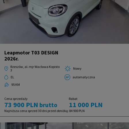
Leapmotor T03 DESIGN
2026r.
Rzeszów, al. mjr Wacława Kopisto
Nowy
3
EL
automatyczna
95 KM
Cena sprzedaży
Rabat
73 900 PLN
11 000 PLN
brutto
Najniższa cena sprzed 30 dni przed obniżką:
84 900 PLN