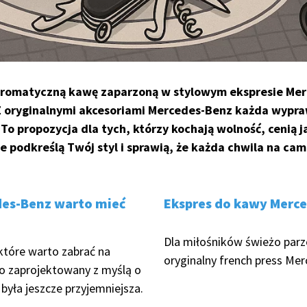
 aromatyczną kawę zaparzoną w stylowym ekspresie Me
 oryginalnymi akcesoriami Mercedes-Benz każda wypra
. To propozycja dla tych, którzy kochają wolność, cenią 
e podkreślą Twój styl i sprawią, że każda chwila na c
des-Benz warto mieć
Ekspres do kawy Merc
Dla miłośników świeżo parz
 które warto zabrać na
oryginalny french press Me
o zaprojektowany z myślą o
 była jeszcze przyjemniejsza.