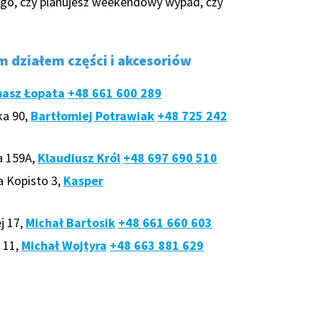
ego, czy planujesz weekendowy wypad, czy
m działem części i akcesoriów
asz Łopata
+48 661 600 289
ka 90,
Bartłomiej Potrawiak
+48 725 242
a 159A,
Klaudiusz Król
+48 697 690 510
a Kopisto 3,
Kasper
j 17,
Michał Bartosik
+48 661 660 603
 11,
Michał Wojtyra
+48 663 881 629