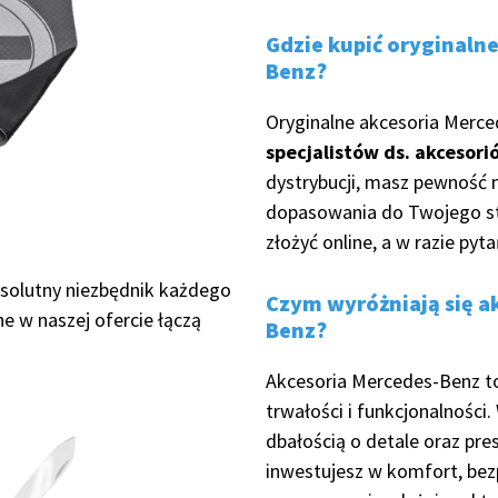
Gdzie kupić oryginaln
Benz?
Oryginalne akcesoria Merce
specjalistów ds. akcesori
dystrybucji, masz pewność n
dopasowania do Twojego s
złożyć online, a w razie py
bsolutny niezbędnik każdego
Czym wyróżniają się 
 w naszej ofercie łączą
Benz?
Akcesoria Mercedes-Benz t
trwałości i funkcjonalności
dbałością o detale oraz pre
inwestujesz w komfort, be