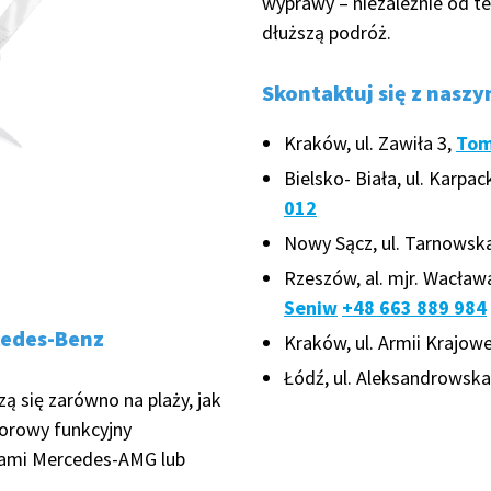
wyprawy – niezależnie od t
dłuższą podróż.
Skontaktuj się z naszy
Kraków, ul. Zawiła 3,
Tom
Bielsko- Biała, ul. Karpac
012
Nowy Sącz, ul. Tarnowsk
Rzeszów, al. mjr. Wacław
Seniw
+48 663 889 984
cedes-Benz
Kraków, ul. Armii Krajowe
Łódź, ul. Aleksandrowska
zą się zarówno na plaży, jak
lorowy funkcyjny
ypami Mercedes-AMG lub