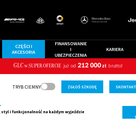
FINANSOWANIE
CZĘŚCI I
I
KARIERA
AKCESORIA
UBEZPIECZENIA
TRYB CIEMNY
ZGŁOŚ SZKODĘ
SKONTAKTU
>
tyl i funkcjonalność na każdym wyjeździe