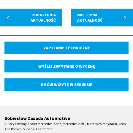
POPRZEDNIA
NASTĘPNA
AKTUALNOŚĆ
AKTUALNOŚĆ
ZAPYTANIE TECHNICZNE
WYŚLIJ ZAPYTANIE O WYCENĘ
UMÓW WIZYTĘ W SERWISIE
Sobiesław Zasada Automotive
Autoryzowany dealer Mercedes-Benz, Mercedes-AMG, Mercedes-Maybach, Jeep,
Alfa Romeo, Subaru i Leapmotor