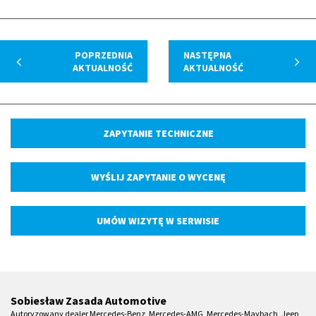
POPRZEDNIA
NASTĘPNA
AKTUALNOŚĆ
AKTUALNOŚĆ
ZAPYTANIE TECHNICZNE
WYŚLIJ ZAPYTANIE O WYCENĘ
UMÓW WIZYTĘ W SERWISIE
Sobiesław Zasada Automotive
Autoryzowany dealer Mercedes-Benz, Mercedes-AMG, Mercedes-Maybach, Jeep,