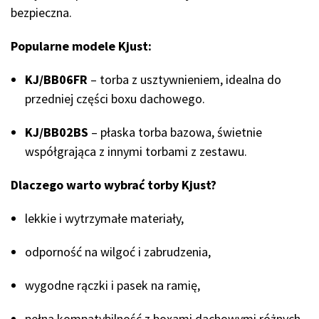
bezpieczna.
Popularne modele Kjust:
KJ/BB06FR
– torba z usztywnieniem, idealna do
przedniej części boxu dachowego.
KJ/BB02BS
– płaska torba bazowa, świetnie
współgrająca z innymi torbami z zestawu.
Dlaczego warto wybrać torby Kjust?
lekkie i wytrzymałe materiały,
odporność na wilgoć i zabrudzenia,
wygodne rączki i pasek na ramię,
pełna kompatybilność z boxami dachowymi różnych