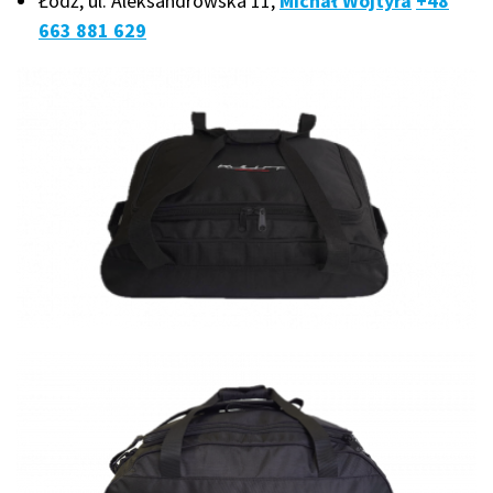
Łódź, ul. Aleksandrowska 11,
Michał Wojtyra
+48
663 881 629