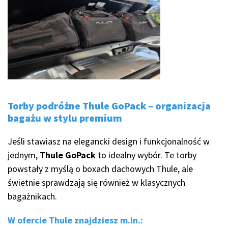
Torby podróżne Thule GoPack – organizacja
bagażu w stylu premium
Jeśli stawiasz na elegancki design i funkcjonalność w
jednym,
Thule GoPack
to idealny wybór. Te torby
powstały z myślą o boxach dachowych Thule, ale
świetnie sprawdzają się również w klasycznych
bagażnikach.
W ofercie Thule znajdziesz m.in.: