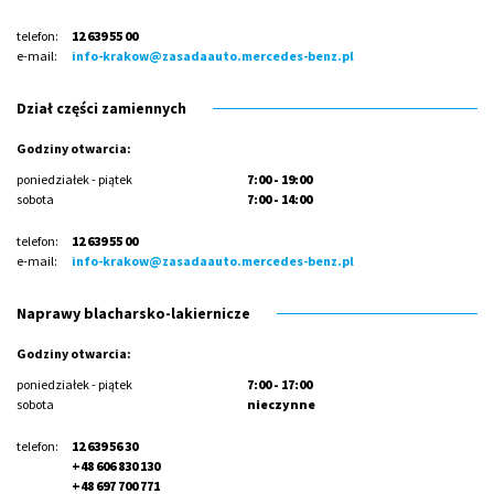
telefon:
12 639 55 00
e-mail:
info-krakow@zasadaauto.mercedes-benz.pl
Dział części zamiennych
Godziny otwarcia:
poniedziałek - piątek
7:00 - 19:00
sobota
7:00 - 14:00
telefon:
12 639 55 00
e-mail:
info-krakow@zasadaauto.mercedes-benz.pl
Naprawy blacharsko-lakiernicze
Godziny otwarcia:
poniedziałek - piątek
7:00 - 17:00
sobota
nieczynne
telefon:
12 639 56 30
+48 606 830 130
+48 697 700 771