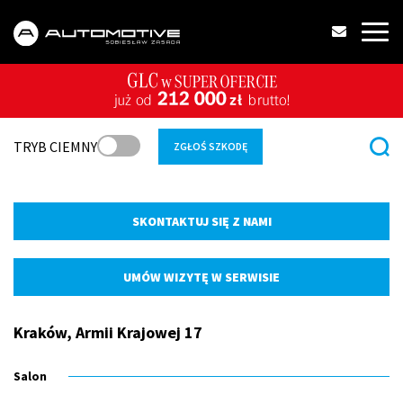
TRYB CIEMNY
ZGŁOŚ SZKODĘ
SKONTAKTUJ SIĘ Z NAMI
UMÓW WIZYTĘ W SERWISIE
Kraków, Armii Krajowej 17
Salon