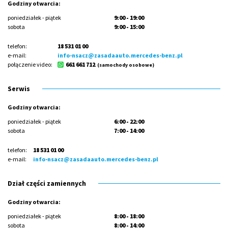
Godziny otwarcia:
poniedziałek - piątek
9:00 - 19:00
sobota
9:00 - 15:00
telefon:
18 531 01 00
e-mail:
info-nsacz@zasadaauto.mercedes-benz.pl
połączenie video:
661 661 712
(samochody osobowe)
Serwis
Godziny otwarcia:
poniedziałek - piątek
6:00 - 22:00
sobota
7:00 - 14:00
telefon:
18 531 01 00
e-mail:
info-nsacz@zasadaauto.mercedes-benz.pl
Dział części zamiennych
Godziny otwarcia:
poniedziałek - piątek
8:00 - 18:00
sobota
8:00 - 14:00