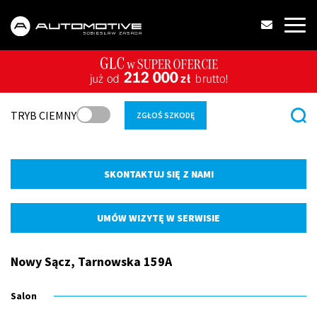
TRYB CIEMNY
ZGŁOŚ SZKODĘ
SKONTAKTUJ SIĘ Z NAMI
UMÓW WIZYTĘ W SERWISIE
Nowy Sącz, Tarnowska 159A
Salon