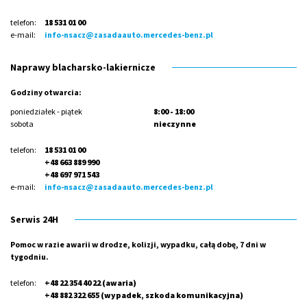
telefon:
18 531 01 00
e-mail:
info-nsacz@zasadaauto.mercedes-benz.pl
Naprawy blacharsko-lakiernicze
Godziny otwarcia:
poniedziałek - piątek
8:00 - 18:00
sobota
nieczynne
telefon:
18 531 01 00
+48 663 889 990
+48 697 971 543
e-mail:
info-nsacz@zasadaauto.mercedes-benz.pl
Serwis 24H
Pomoc w razie awarii w drodze, kolizji, wypadku, całą dobę, 7 dni w
tygodniu.
telefon:
+48 22 354 40 22
(awaria)
+48 882 322 655
(wypadek, szkoda komunikacyjna)