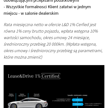
obowiązującymi przepisami podatkowymi
- Wszystkie formalnosci Klient załatwi w jednym
miejscu - w salonie dealerskim
Rata miesięczna netto w ofercie L&D 1% Cerfied jest
równa 1% ceny brutto pojazdu, wpłata wstępna 10%
wartości samochodu, okres umowy 24 miesiące,
średnioroczny przebieg 20 000km. (Wpłata wstępna,
okres umowy i średnioroczny przebieg są parametrami,
które można zmienić)