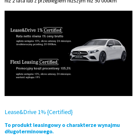
niż 2 lata lub z przebiegiem niższym niż 50 000km
Lease&Drive 1% {Certified}
To produkt leasingowy o charakterze wynajmu
długoterminowego.