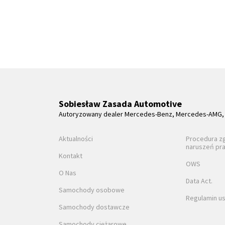
Sobiesław Zasada Automotive
Autoryzowany dealer Mercedes-Benz, Mercedes-AMG, 
Aktualności
Procedura z
naruszeń pr
Kontakt
OWS
O Nas
Data Act.
Samochody osobowe
Regulamin us
Samochody dostawcze
Samochody ciężarowe