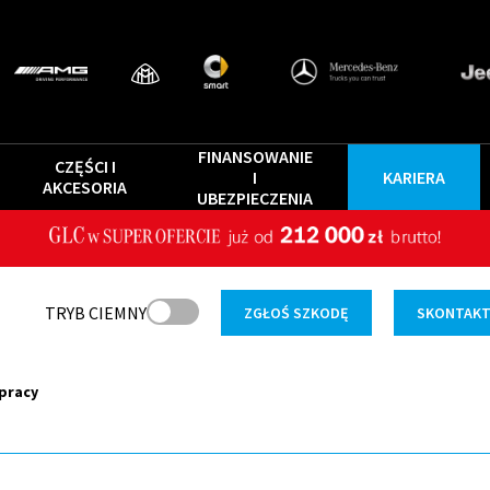
FINANSOWANIE
CZĘŚCI I
I
KARIERA
AKCESORIA
UBEZPIECZENIA
TRYB CIEMNY
ZGŁOŚ SZKODĘ
SKONTAKTU
pracy