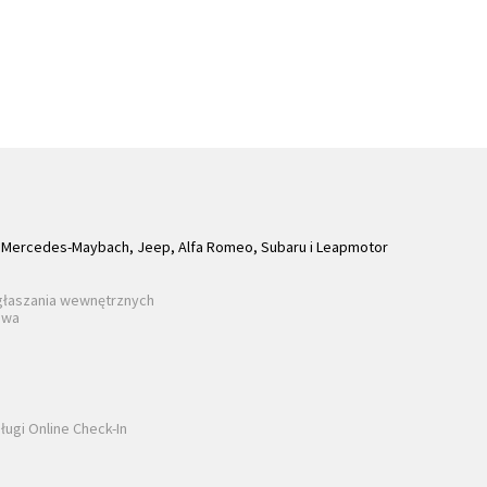
Mercedes-Maybach, Jeep, Alfa Romeo, Subaru i Leapmotor
głaszania wewnętrznych
awa
ługi Online Check-In