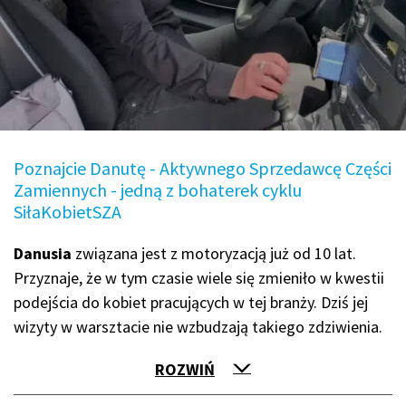
Poznajcie Danutę - Aktywnego Sprzedawcę Części
Zamiennych - jedną z bohaterek cyklu
SiłaKobietSZA
Danusia
związana jest z motoryzacją już od 10 lat.
Przyznaje, że w tym czasie wiele się zmieniło w kwestii
podejścia do kobiet pracujących w tej branży. Dziś jej
wizyty w warsztacie nie wzbudzają takiego zdziwienia.
ROZWIŃ