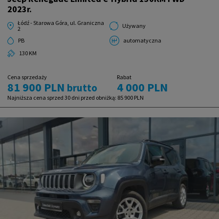
2023r.
Łódź - Starowa Góra, ul. Graniczna
Używany
2
PB
automatyczna
130 KM
Cena sprzedaży
Rabat
81 900 PLN
4 000 PLN
brutto
Najniższa cena sprzed 30 dni przed obniżką:
85 900 PLN