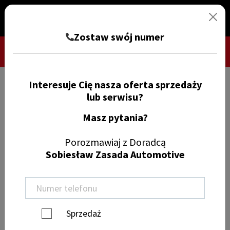
Zostaw swój numer
Interesuje Cię nasza oferta sprzedaży
TRYB CIEMNY
ZGŁOŚ SZKODĘ
lub serwisu?
Masz pytania?
Znajdź samochód
Porozmawiaj z Doradcą
Sobiesław Zasada Automotive
Wyczyść filtry
Alfa Romeo
Sprzedaż
samochody osobowe