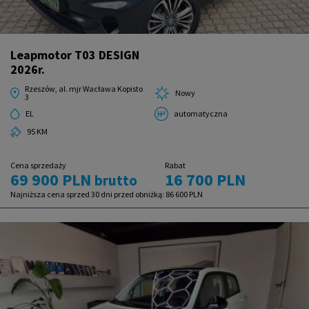
Leapmotor T03 DESIGN
2026r.
Rzeszów, al. mjr Wacława Kopisto
Nowy
3
EL
automatyczna
95 KM
Cena sprzedaży
Rabat
69 900 PLN
16 700 PLN
brutto
Najniższa cena sprzed 30 dni przed obniżką:
86 600 PLN