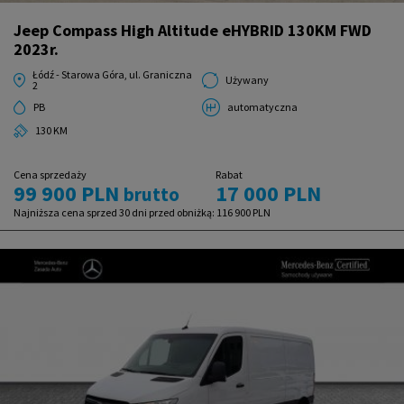
Jeep Compass High Altitude eHYBRID 130KM FWD
2023r.
Łódź - Starowa Góra, ul. Graniczna
Używany
2
PB
automatyczna
130 KM
Cena sprzedaży
Rabat
99 900 PLN
17 000 PLN
brutto
Najniższa cena sprzed 30 dni przed obniżką:
116 900 PLN