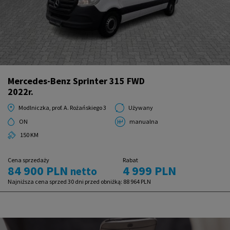
Mercedes-Benz Sprinter 315 FWD
2022r.
Modlniczka, prof. A. Rożańskiego 3
Używany
ON
manualna
150 KM
Cena sprzedaży
Rabat
84 900 PLN
4 999 PLN
netto
Najniższa cena sprzed 30 dni przed obniżką:
88 964 PLN