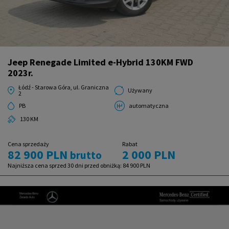
Jeep Renegade Limited e-Hybrid 130KM FWD
2023r.
Łódź - Starowa Góra, ul. Graniczna
Używany
2
PB
automatyczna
130 KM
Cena sprzedaży
Rabat
82 900 PLN
2 000 PLN
brutto
Najniższa cena sprzed 30 dni przed obniżką:
84 900 PLN