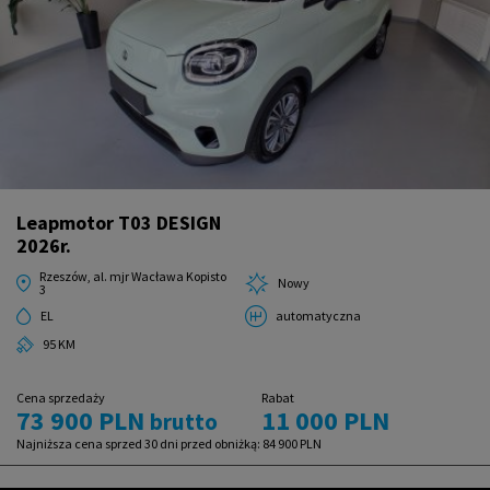
Leapmotor T03 DESIGN
2026r.
Rzeszów, al. mjr Wacława Kopisto
Nowy
3
EL
automatyczna
95 KM
Cena sprzedaży
Rabat
73 900 PLN
11 000 PLN
brutto
Najniższa cena sprzed 30 dni przed obniżką:
84 900 PLN