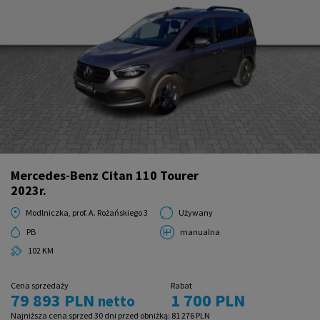
Mercedes-Benz Citan 110 Tourer
2023r.
Modlniczka, prof. A. Rożańskiego 3
Używany
PB
manualna
102 KM
Cena sprzedaży
Rabat
79 893 PLN
1 700 PLN
netto
Najniższa cena sprzed 30 dni przed obniżką:
81 276 PLN