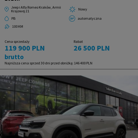
Jeep i Alfa Romeo Kraków, Armii
Nowy
Krajowej 21
PB
automatyczna
100 KM
Cena sprzedaży
Rabat
119 900 PLN
26 500 PLN
brutto
Najniższa cena sprzed 30 dni przed obniżką:
146 400 PLN