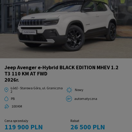
Jeep Avenger e-Hybrid BLACK EDITION MHEV 1.2
T3 110 KM AT FWD
2026r.
Łódź - Starowa Góra, ul. Graniczna
Nowy
2
PB
automatyczna
100 KM
Cena sprzedaży
Rabat
119 900 PLN
26 500 PLN