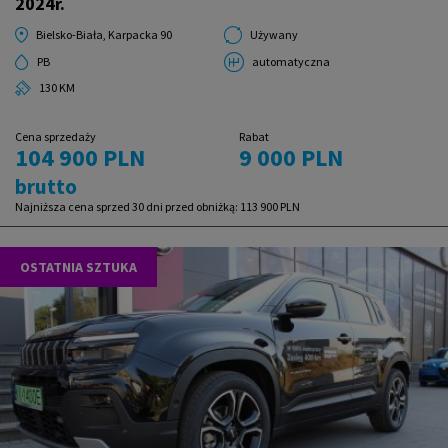
2024r.
Bielsko-Biała, Karpacka 90
Używany
PB
automatyczna
130 KM
Cena sprzedaży
Rabat
104 900 PLN
9 000 PLN
brutto
Najniższa cena sprzed 30 dni przed obniżką:
113 900 PLN
OSTATNIA SZTUKA