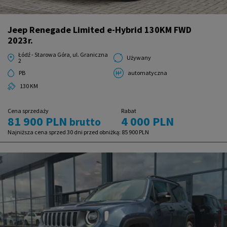
Jeep Renegade Limited e-Hybrid 130KM FWD
2023r.
Łódź - Starowa Góra, ul. Graniczna
Używany
2
PB
automatyczna
130 KM
Cena sprzedaży
Rabat
81 900 PLN
4 000 PLN
brutto
Najniższa cena sprzed 30 dni przed obniżką:
85 900 PLN