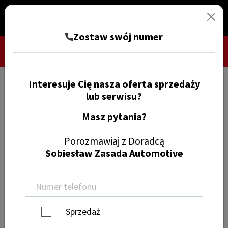
Zostaw swój numer
Interesuje Cię nasza oferta sprzedaży
TRYB CIEMNY
ZGŁOŚ SZKODĘ
lub serwisu?
Masz pytania?
Znajdź samochód
Porozmawiaj z Doradcą
Sobiesław Zasada Automotive
Wyczyść filtry
Jeep (65)
Sprzedaż
Model