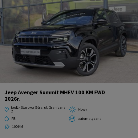
Jeep Avenger Summit MHEV 100 KM FWD
2026r.
Łódź - Starowa Góra, ul. Graniczna
Nowy
2
PB
automatyczna
100 KM