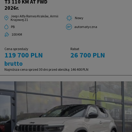
T3 110 KM AT FWD
2026r.
Jeep i Alfa Romeo Kraków, Armii
Nowy
Krajowej 21
PB
automatyczna
100 KM
Cena sprzedaży
Rabat
119 700 PLN
26 700 PLN
brutto
Najniższa cena sprzed 30 dni przed obniżką:
146 400 PLN