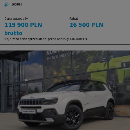
100 KM
Cena sprzedaży
Rabat
119 900 PLN
26 500 PLN
brutto
Najniższa cena sprzed 30 dni przed obniżką:
146 400 PLN