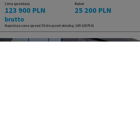
Cena sprzedaży
Rabat
123 900 PLN
25 200 PLN
brutto
Najniższa cena sprzed 30 dni przed obniżką:
149 100 PLN