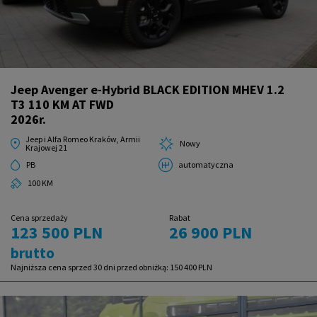
Jeep Avenger e-Hybrid BLACK EDITION MHEV 1.2
T3 110 KM AT FWD
2026r.
Jeep i Alfa Romeo Kraków, Armii
Nowy
Krajowej 21
PB
automatyczna
100 KM
Cena sprzedaży
Rabat
123 500 PLN
26 900 PLN
brutto
Najniższa cena sprzed 30 dni przed obniżką:
150 400 PLN