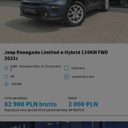
Jeep Renegade Limited e-Hybrid 130KM FWD
2023r.
Łódź - Starowa Góra, ul. Graniczna
Używany
2
PB
automatyczna
130 KM
Cena sprzedaży
Rabat
82 900 PLN
2 000 PLN
brutto
Najniższa cena sprzed 30 dni przed obniżką:
84 900 PLN