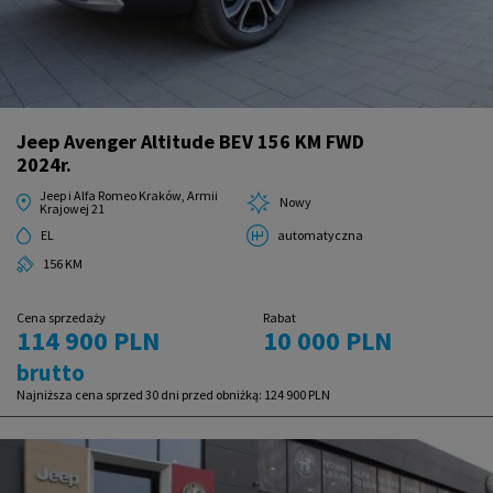
Jeep Avenger Altitude BEV 156 KM FWD
2024r.
Jeep i Alfa Romeo Kraków, Armii
Nowy
Krajowej 21
EL
automatyczna
156 KM
Cena sprzedaży
Rabat
114 900 PLN
10 000 PLN
brutto
Najniższa cena sprzed 30 dni przed obniżką:
124 900 PLN