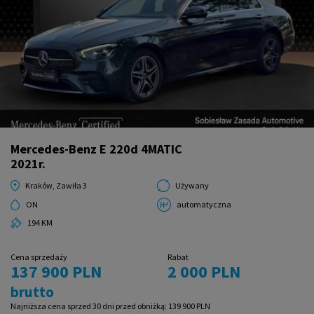
Mercedes-Benz E 220d 4MATIC
2021r.
Kraków, Zawiła 3
Używany
ON
automatyczna
194 KM
Cena sprzedaży
Rabat
137 900 PLN
2 000 PLN
brutto
Najniższa cena sprzed 30 dni przed obniżką:
139 900 PLN