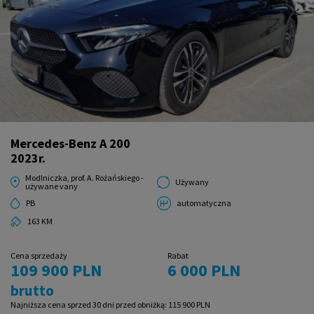
Mercedes-Benz A 200
2023r.
Modlniczka, prof. A. Rożańskiego -
Używany
używane vany
PB
automatyczna
163 KM
Cena sprzedaży
Rabat
109 900 PLN
6 000 PLN
brutto
Najniższa cena sprzed 30 dni przed obniżką:
115 900 PLN