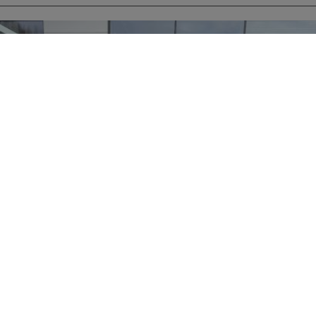
Mercedes-Benz A 200
2024r.
Nowy Sącz, Tarnowska 159A
Używany
PB
automatyczna