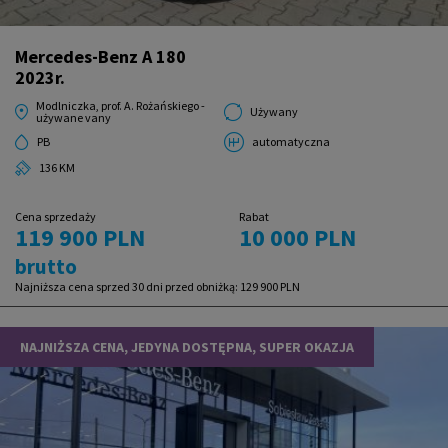
Mercedes-Benz A 180
2023r.
Modlniczka, prof. A. Rożańskiego -
Używany
używane vany
PB
automatyczna
136 KM
Cena sprzedaży
Rabat
119 900 PLN
10 000 PLN
brutto
Najniższa cena sprzed 30 dni przed obniżką:
129 900 PLN
NAJNIŻSZA CENA, JEDYNA DOSTĘPNA, SUPER OKAZJA