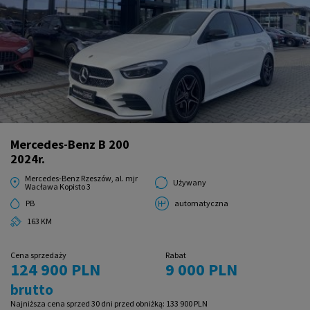
Mercedes-Benz B 200
2024r.
Mercedes-Benz Rzeszów, al. mjr
Używany
Wacława Kopisto 3
PB
automatyczna
163 KM
Cena sprzedaży
Rabat
124 900 PLN
9 000 PLN
brutto
Najniższa cena sprzed 30 dni przed obniżką:
133 900 PLN