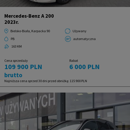
Mercedes-Benz A 200
2023r.
Bielsko-Biała, Karpacka 90
Używany
PB
automatyczna
163 KM
Cena sprzedaży
Rabat
109 900 PLN
6 000 PLN
brutto
Najniższa cena sprzed 30 dni przed obniżką:
115 900 PLN