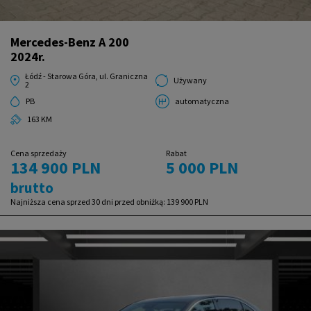
Mercedes-Benz A 200
2024r.
Łódź - Starowa Góra, ul. Graniczna
Używany
2
PB
automatyczna
163 KM
Cena sprzedaży
Rabat
134 900 PLN
5 000 PLN
brutto
Najniższa cena sprzed 30 dni przed obniżką:
139 900 PLN