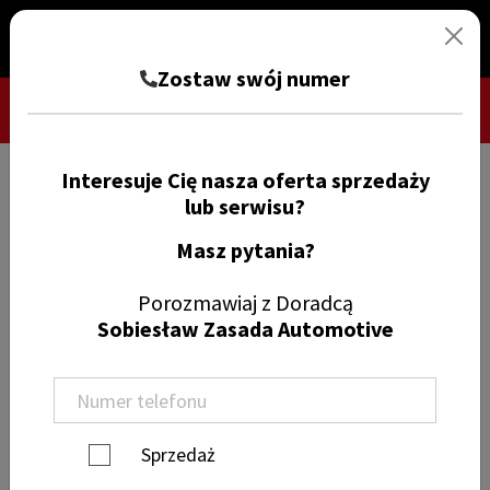
Zostaw swój numer
Interesuje Cię nasza oferta sprzedaży
TRYB CIEMNY
ZGŁOŚ SZKODĘ
lub serwisu?
Masz pytania?
Znajdź samochód
Porozmawiaj z Doradcą
Sobiesław Zasada Automotive
Wyczyść filtry
Mercedes-Benz (470)
Sprzedaż
Model