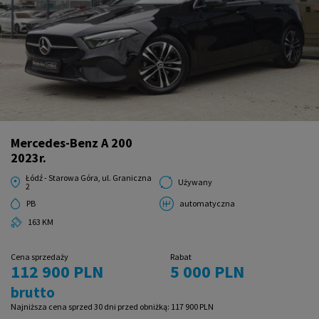
Mercedes-Benz A 200
2023r.
Łódź - Starowa Góra, ul. Graniczna
Używany
2
PB
automatyczna
163 KM
Cena sprzedaży
Rabat
112 900 PLN
5 000 PLN
brutto
Najniższa cena sprzed 30 dni przed obniżką:
117 900 PLN