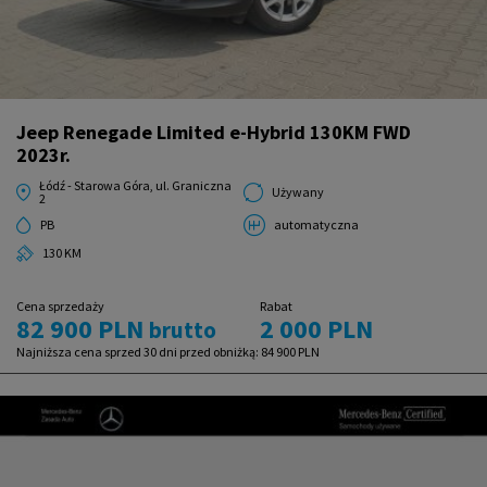
Jeep Renegade Limited e-Hybrid 130KM FWD
2023r.
Łódź - Starowa Góra, ul. Graniczna
Używany
2
PB
automatyczna
130 KM
Cena sprzedaży
Rabat
82 900 PLN
2 000 PLN
brutto
Najniższa cena sprzed 30 dni przed obniżką:
84 900 PLN