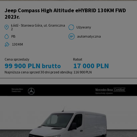
Jeep Compass High Altitude eHYBRID 130KM FWD
2023r.
Łódź - Starowa Góra, ul. Graniczna
Używany
2
PB
automatyczna
130 KM
Cena sprzedaży
Rabat
99 900 PLN
17 000 PLN
brutto
Najniższa cena sprzed 30 dni przed obniżką:
116 900 PLN