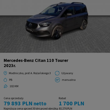
Mercedes-Benz Citan 110 Tourer
2023r.
Modlniczka, prof. A. Rożańskiego 3
Używany
PB
manualna
102 KM
Cena sprzedaży
Rabat
79 893 PLN
1 700 PLN
netto
Najniższa cena sprzed 30 dni przed obniżką:
81 276 PLN