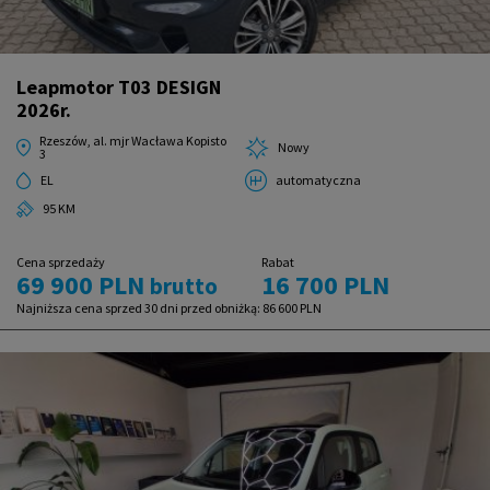
Leapmotor T03 DESIGN
2026r.
Rzeszów, al. mjr Wacława Kopisto
Nowy
3
EL
automatyczna
95 KM
Cena sprzedaży
Rabat
69 900 PLN
16 700 PLN
brutto
Najniższa cena sprzed 30 dni przed obniżką:
86 600 PLN