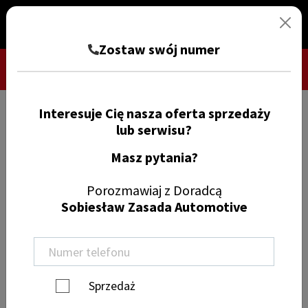
Zostaw swój numer
Interesuje Cię nasza oferta sprzedaży
TRYB CIEMNY
ZGŁOŚ SZKODĘ
lub serwisu?
Masz pytania?
Znajdź samochód
Porozmawiaj z Doradcą
Sobiesław Zasada Automotive
Wyczyść filtry
Mercedes-Benz
Sprzedaż
samochody dostawcze