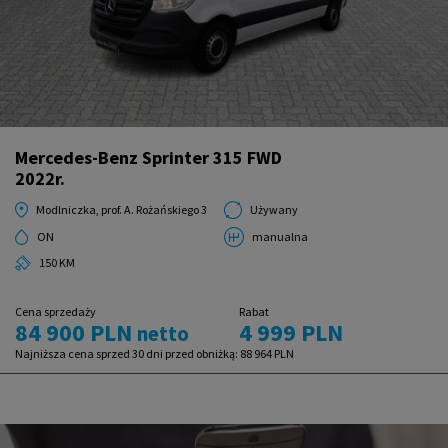
Mercedes-Benz Sprinter 315 FWD
2022r.
Modlniczka, prof. A. Rożańskiego 3
Używany
ON
manualna
150 KM
Cena sprzedaży
Rabat
84 900 PLN
4 999 PLN
netto
Najniższa cena sprzed 30 dni przed obniżką:
88 964 PLN