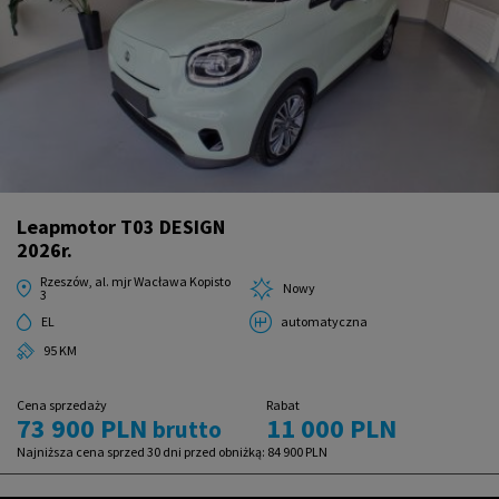
Leapmotor T03 DESIGN
2026r.
Rzeszów, al. mjr Wacława Kopisto
Nowy
3
EL
automatyczna
95 KM
Cena sprzedaży
Rabat
73 900 PLN
11 000 PLN
brutto
Najniższa cena sprzed 30 dni przed obniżką:
84 900 PLN