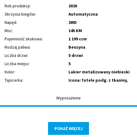
Rok produkcji:
2026
Skrzynia biegów:
Automatyczna
Napęd:
2WD
Moc:
145 KM
Pojemność skokowa:
1 199 ccm
Rodzaj paliwa:
Benzyna
Liczba drzwi:
5 drzwi
Liczba miejsc:
5
Kolor:
Lakier metalizowany niebieski
Tapicerka:
Icona: fotele podg. z tkaniny,
Wyposażenie
POKAŻ WIĘCEJ