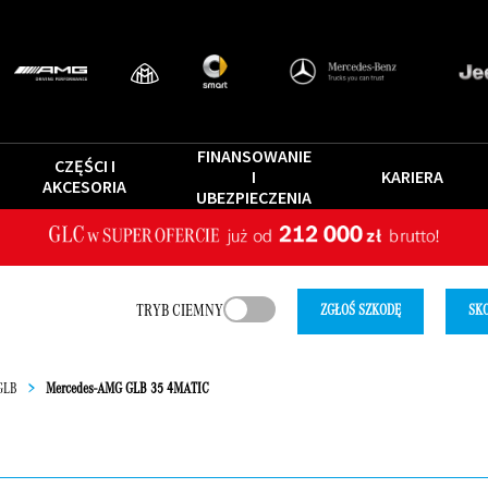
FINANSOWANIE
CZĘŚCI I
I
KARIERA
AKCESORIA
UBEZPIECZENIA
TRYB CIEMNY
ZGŁOŚ SZKODĘ
SKO
GLB
>
Mercedes-AMG GLB 35 4MATIC