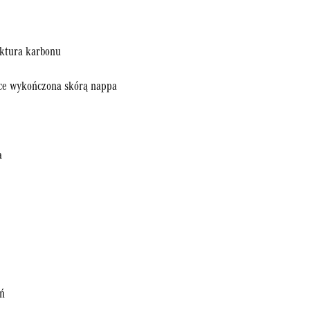
uktura karbonu
ce wykończona skórą nappa
a
eń