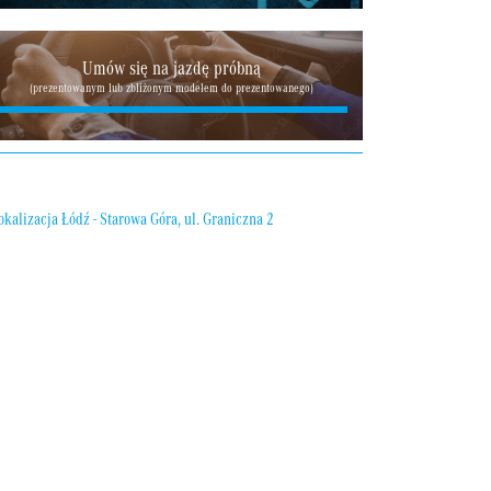
Umów się na jazdę próbną
(prezentowanym lub zbliżonym modelem do prezentowanego)
Piotr
Kałamarz
Doradca handlowy
zwoń
sz