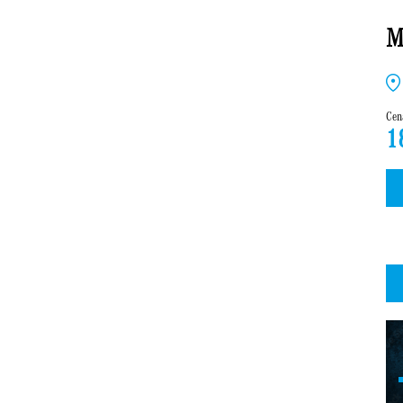
M
Cen
1