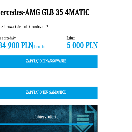
ercedes-AMG GLB 35 4MATIC
Starowa Góra, ul. Graniczna 2
a sprzedaży
Rabat
84 900 PLN
5 000 PLN
brutto
ZAPYTAJ O FINANSOWANIE
ZAPYTAJ O TEN SAMOCHÓD
Pobierz ofertę