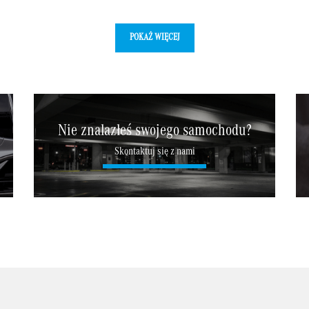
POKAŻ WIĘCEJ
Nie znalazłeś swojego samochodu?
Skontaktuj się z nami