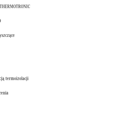
na THERMOTRONIC
D
łyszczące
ją termoizolacji
zenia