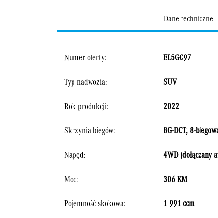
Dane techniczne
Numer oferty:
EL5GC97
Typ nadwozia:
SUV
Rok produkcji:
2022
Skrzynia biegów:
8G-DCT, 8-biegow
Napęd:
4WD (dołączany a
Moc:
306 KM
Pojemność skokowa:
1 991 ccm