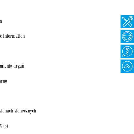
ym
ic Information
umienia drgań
arna
słonach słonecznych
 (s)