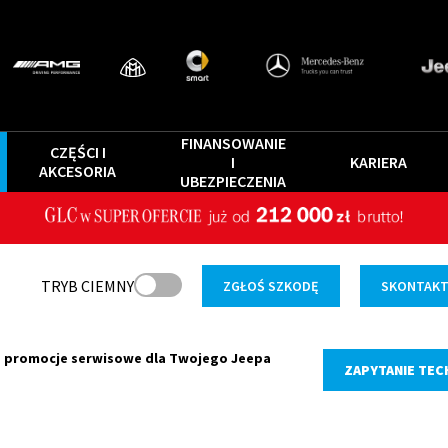
FINANSOWANIE
CZĘŚCI I
I
KARIERA
AKCESORIA
UBEZPIECZENIA
TRYB CIEMNY
ZGŁOŚ SZKODĘ
SKONTAKTU
 promocje serwisowe dla Twojego Jeepa
ZAPYTANIE TEC