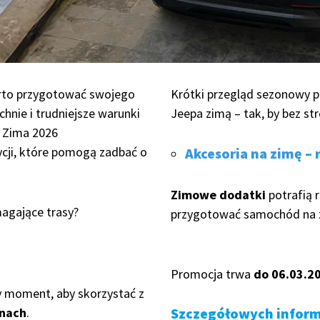
arto przygotować swojego
Krótki przegląd sezonowy 
chnie i trudniejsze warunki
Jeepa zimą – tak, by bez str
 Zima 2026
ycji, które pomogą zadbać o
Akcesoria na zimę –
Zimowe dodatki
potrafią r
agające trasy?
przygotować samochód na 
Promocja trwa
do 06.03.20
y moment, aby skorzystać z
enach
.
Szczegółowych informa