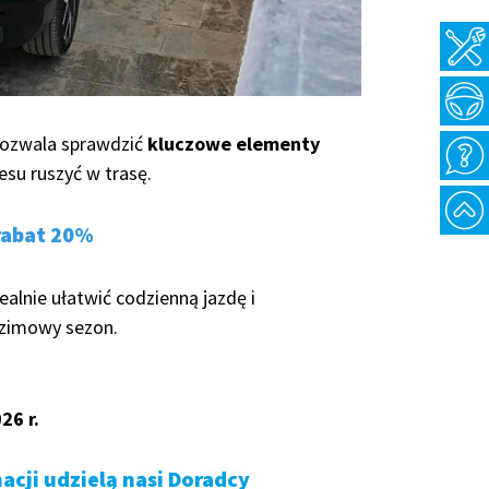
pozwala sprawdzić
kluczowe elementy
esu ruszyć w trasę.
 rabat 20%
ealnie ułatwić codzienną jazdę i
zimowy sezon.
26 r.
cji udzielą nasi Doradcy