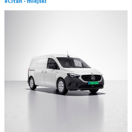
eCitan - mi
ejski