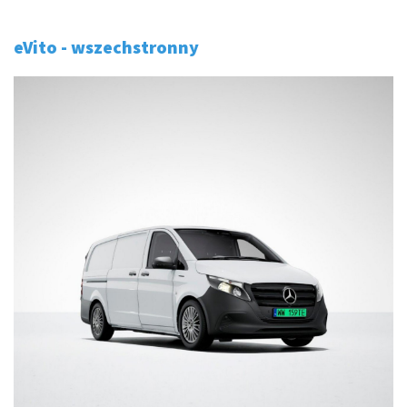
eVito - w
szechstronny