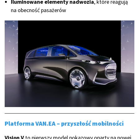
Iluminowane elementy nadwozia
, które reagują
na obecność pasażerów
Platforma VAN.EA – przyszłość mobilności
Vision V
to pierwszy model pokazowy oparty na nowej