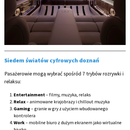
Siedem światów cyfrowych doznań
Pasażerowie mogą wybrać spośród 7 trybów rozrywki i
relaksu:
Entertainment
– filmy, muzyka, relaks
Relax
– animowane krajobrazy i chillout muzyka
Gaming
– granie w gry z użyciem wbudowanego
kontrolera
Work
– mobilne biuro z dużym ekranem jako wirtualne
biurko