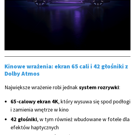
Kinowe wrażenia: ekran 65 cali i 42 głośniki z
Dolby Atmos
Największe wrażenie robi jednak
system rozrywki
:
65-calowy ekran 4K
, który wysuwa się spod podłogi
i zamienia wnętrze w kino
42 głośniki
, w tym również wbudowane w fotele dla
efektów haptycznych