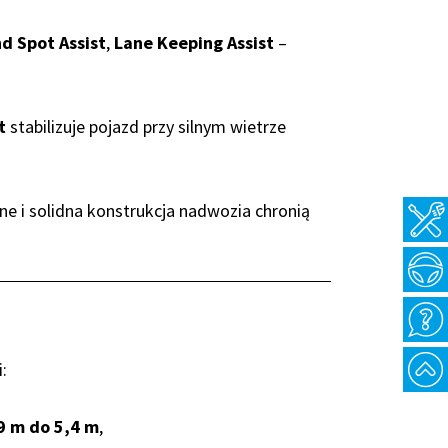
nd Spot Assist
,
Lane Keeping Assist
–
t
stabilizuje pojazd przy silnym wietrze
ne i solidna konstrukcja nadwozia chronią
:
9 m do 5,4 m
,