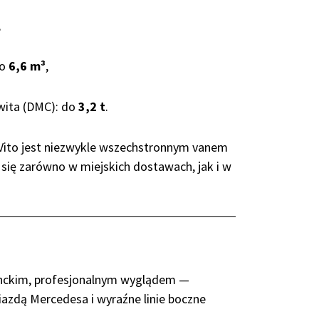
,
do
6,6 m³
,
ita (DMC): do
3,2 t
.
 Vito jest niezwykle wszechstronnym vanem
się zarówno w miejskich dostawach, jak i w
anckim, profesjonalnym wyglądem —
wiazdą Mercedesa i wyraźne linie boczne