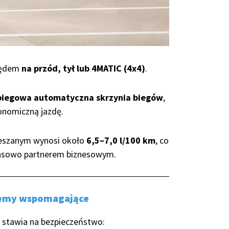
pędem
na przód, tył lub 4MATIC (4x4)
.
biegowa automatyczna skrzynia biegów
,
onomiczną jazdę.
mieszanym wynosi około
6,5–7,0 l/100 km
, co
ansowo partnerem biznesowym.
temy wspomagające
 stawia na bezpieczeństwo: