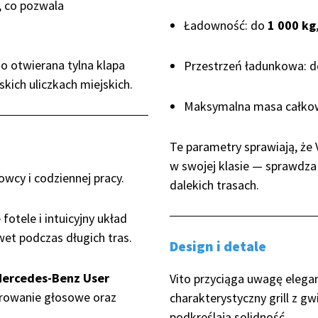
, co pozwala
Ładowność: do
1 000 kg
o otwierana tylna klapa
Przestrzeń ładunkowa: 
ich uliczkach miejskich.
Maksymalna masa całkow
Te parametry sprawiają, że
w swojej klasie — sprawdza 
wcy i codziennej pracy.
dalekich trasach.
fotele i intuicyjny układ
et podczas długich tras.
Design i detale
ercedes-Benz User
Vito przyciąga uwagę eleg
erowanie głosowe oraz
charakterystyczny grill z g
podkreślają solidność.