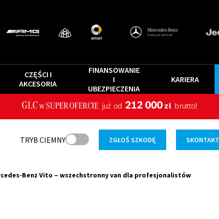
FINANSOWANIE
CZĘŚCI I
I
KARIERA
AKCESORIA
UBEZPIECZENIA
TRYB CIEMNY
ZGŁOŚ SZKODĘ
SKONTAKTU
cedes-Benz Vito – wszechstronny van dla profesjonalistów