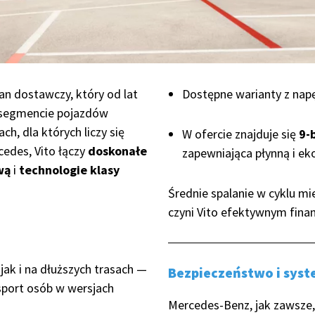
van dostawczy, który od lat
Dostępne warianty z na
w segmencie pojazdów
h, dla których liczy się
W ofercie znajduje się
9-
cedes, Vito łączy
doskonałe
zapewniająca płynną i ek
wą
i
technologie klasy
Średnie spalanie w cyklu 
czyni Vito efektywnym fin
jak i na dłuższych trasach —
Bezpieczeństwo i sys
nsport osób w wersjach
Mercedes-Benz, jak zawsze,