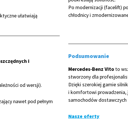
Po modernizacji (facelift) p
chłodnicy i zmodernizowane
aktyczne ułatwiają
Podsumowanie
szczędnych i
Mercedes-Benz Vito
to wsz
stworzony dla profesjonali
Dzięki szerokiej gamie sil
leżności od wersji).
i komfortowi prowadzenia, j
samochodów dostawczych k
zający nawet pod pełnym
Nasze oferty