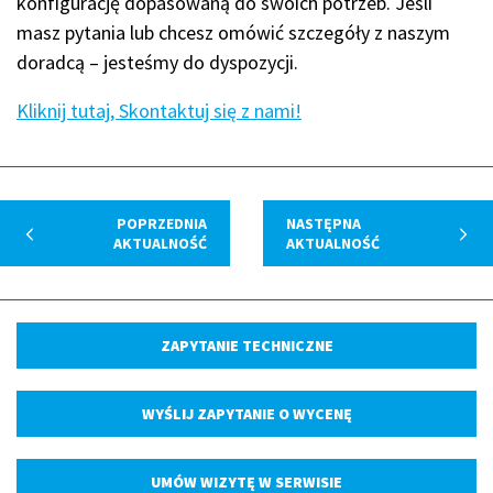
konfigurację dopasowaną do swoich potrzeb.
Jeśli
masz pytania lub chcesz omówić szczegóły z naszym
doradcą – jesteśmy do dyspozycji.
Kliknij tutaj, Skontaktuj się z nami!
POPRZEDNIA
NASTĘPNA
AKTUALNOŚĆ
AKTUALNOŚĆ
ZAPYTANIE TECHNICZNE
WYŚLIJ ZAPYTANIE O WYCENĘ
UMÓW WIZYTĘ W SERWISIE