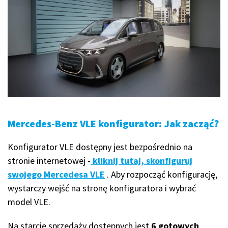
Mercedes-Benz VLE konfigurator: Jak zacząć?
Konfigurator VLE dostępny jest bezpośrednio na
stronie internetowej -
kliknij tutaj, skonfiguruj
swojego Mercedesa VLE
. Aby rozpocząć konfigurację,
wystarczy wejść na stronę konfiguratora i wybrać
model VLE.
Na starcie sprzedaży dostępnych jest
6 gotowych