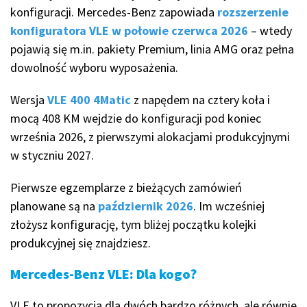
konfiguracji. Mercedes-Benz zapowiada
rozszerzenie
konfiguratora VLE w połowie czerwca 2026
– wtedy
pojawią się m.in. pakiety Premium, linia AMG oraz pełna
dowolność wyboru wyposażenia.
Wersja
VLE 400 4Matic
z napędem na cztery koła i
mocą 408 KM wejdzie do konfiguracji pod koniec
września 2026, z pierwszymi alokacjami produkcyjnymi
w styczniu 2027.
Pierwsze egzemplarze z bieżących zamówień
planowane są na
październik 2026
. Im wcześniej
złożysz konfigurację, tym bliżej początku kolejki
produkcyjnej się znajdziesz.
Mercedes-Benz VLE: Dla kogo?
VLE to propozycja dla dwóch bardzo różnych, ale równie