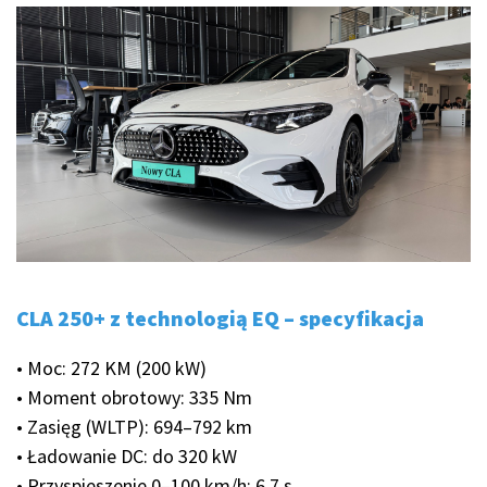
CLA 250+ z technologią EQ – specyfikacja
• Moc: 272 KM (200 kW)
• Moment obrotowy: 335 Nm
• Zasięg (WLTP): 694–792 km
• Ładowanie DC: do 320 kW
• Przyspieszenie 0–100 km/h: 6,7 s