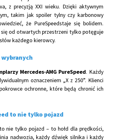
a, z precyzją XXI wieku. Dzięki aktywnym
m, takim jak spoiler tylny czy karbonowy
wiedzieć, że PureSpeedstaje się bolidem.
y się od otwartych przestrzeni tylko potęguje
ysłów każdego kierowcy.
a wybranych
mplarzy Mercedes-AMG PureSpeed
. Każdy
ndywidualnym oznaczeniem „X z 250”. Klienci
 pokrowce ochronne, które będą chronić ich
d to nie tylko pojazd
 nie tylko pojazd – to hołd dla prędkości,
 linia nadwozia, każdy dźwięk silnika i każdy