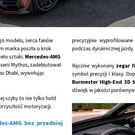
o modelu, serca fanów
precyzyjnie wyprofilowane
zem marka poszła o krok
podczas dynamicznej jazdy.
ieło sztuki.
Mercedes-AMG
 serii Mythos, zadebiutował
Ręcznie wykonany
zegar 
bu Dhabi, wywołując
symbol precyzji i klasy. Do
Burmester High-End 3D 
dźwięk w jakości porównywa
j szyby to nie tylko hołd
 przyszłość motoryzacji.
des-AMG bez przedniej