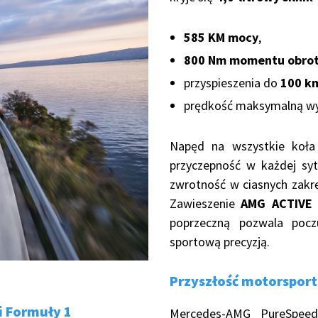
585 KM mocy
,
800 Nm momentu obro
przyspieszenia do
100 k
prędkość maksymalną w
Napęd na wszystkie koł
przyczepność w każdej syt
zwrotność w ciasnych zakrę
Zawieszenie
AMG ACTIVE
poprzeczną pozwala poc
sportową precyzją.
Przyszłość motorsportu
i Formuły 1
Mercedes-AMG PureSpeed