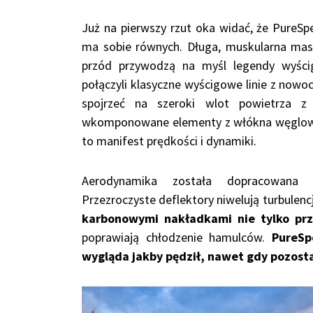
Już na pierwszy rzut oka widać, że PureSp
ma sobie równych. Długa, muskularna mask
przód przywodzą na myśl legendy wyścig
połączyli klasyczne wyścigowe linie z nowo
spojrzeć na szeroki wlot powietrza z
wkomponowane elementy z włókna węgloweg
to manifest prędkości i dynamiki.
Aerodynamika została dopracowana z
Przezroczyste deflektory niwelują turbulenc
karbonowymi nakładkami nie tylko prz
poprawiają chłodzenie hamulców.
PureSp
wygląda jakby pędził, nawet gdy pozosta