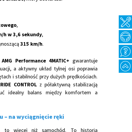
towego
,
m/h w 3,6 sekundy
,
ynoszącą
315 km/h
.
a
AMG Performance 4MATIC+
gwarantuje
uacji, a aktywny układ tylnej osi poprawia
tach i stabilność przy dużych prędkościach.
 RIDE CONTROL
z półaktywną stabilizacją
zuć idealny balans między komfortem a
 – na wyciągnięcie ręki
 to więcej niż samochód. To historia