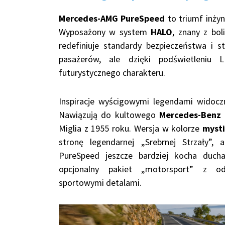
Mercedes-AMG PureSpeed
to triumf inżyni
Wyposażony w system
HALO
, znany z bo
redefiniuje standardy bezpieczeństwa i st
pasażerów, ale dzięki podświetleniu 
futurystycznego charakteru.
Inspiracje wyścigowymi legendami widocz
Nawiązują do kultowego
Mercedes-Benz
Miglia z 1955 roku. Wersja w kolorze
mysti
stronę legendarnej „Srebrnej Strzały”, al
PureSpeed jeszcze bardziej kocha duc
opcjonalny pakiet „motorsport” z od
sportowymi detalami.