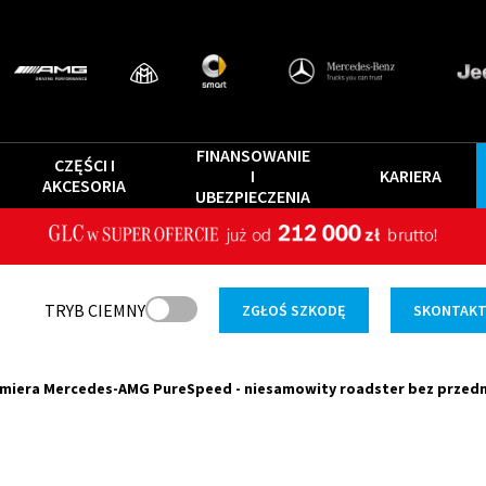
FINANSOWANIE
CZĘŚCI I
I
KARIERA
AKCESORIA
UBEZPIECZENIA
TRYB CIEMNY
ZGŁOŚ SZKODĘ
SKONTAKTU
miera Mercedes-AMG PureSpeed - niesamowity roadster bez przedni