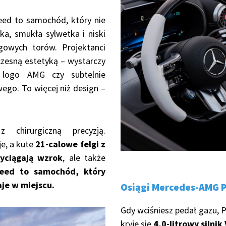
eed to samochód, który nie
a, smukła sylwetka i niski
owych torów. Projektanci
czesną estetyką – wystarczy
 logo AMG czy subtelnie
o. To więcej niż design –
 chirurgiczną precyzją.
je, a kute
21-calowe felgi z
yciągają wzrok
, ale także
eed to samochód, który
je w miejscu.
Osiągi Mercedes-AMG 
Gdy wciśniesz pedał gazu, 
kryje się
4,0-litrowy silnik