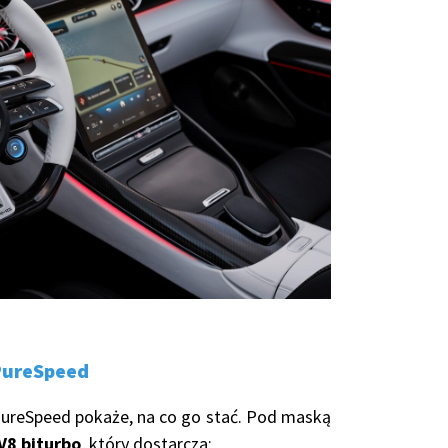
PureSpeed
PureSpeed pokaże, na co go stać. Pod maską
 V8 biturbo
, który dostarcza: