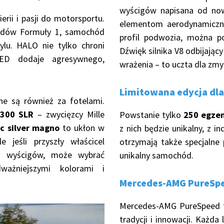
wyścigów napisana od now
erii i pasji do motorsportu.
elementom aerodynamiczny
lidów Formuły 1, samochód
profil podwozia, można po
ylu. HALO nie tylko chroni
Dźwięk silnika V8 odbijając
LED dodaje agresywnego,
wrażenia – to uczta dla zm
Limitowana edycja dl
ne są również za fotelami.
 300 SLR
– zwycięzcy Mille
Powstanie tylko
250 egze
c silver magno
to ukłon w
z nich będzie unikalny, z i
e jeśli przyszły właścicel
otrzymają także specjalne
ha wyścigów, może wybrać
unikalny samochód.
ważniejszymi kolorami i
Mercedes-AMG PureSpee
Mercedes-AMG PureSpeed to
tradycji i innowacji. Każda