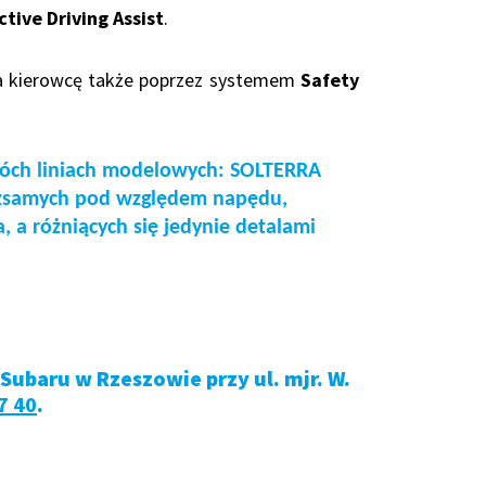
tive Driving Assist
.
ra kierowcę także poprzez systemem
Safety
wóch liniach modelowych: SOLTERRA
ożsamych pod względem napędu,
, a różniących się jedynie detalami
ubaru w Rzeszowie przy ul. mjr. W.
7 40
.