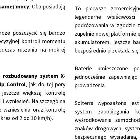
j samej mocy
. Oba posiadają
To pierwsze zeroemisyj
legendarne właściwośc
podróżowania w zgodzie 
może poszczycić się bardzo
zupełnie nowej platformie 
cyzyjnej kontroli momentu
akumulatorem, jeszcze ba
dczas ruszania na mokrej
bezpośrednio przekłada się
Baterie umieszczone po
że
rozbudowany system X-
jednocześnie zapewniając
ip Control
, jak do tej pory
prowadzenia.
 jeszcze większą kontrolę
 i wzniesień. Na szczególna
Solterra wyposażona jes
 wzniesienia oraz kontrolę
system zapobiegania ko
akres od 2 do 10 km/h).
wyśrodkowania samochod
znaków drogowych, system
bezpiecznego wysiadania,