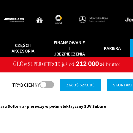
FINANSOWANIE
CZĘŚCI I
I
KARIERA
AKCESORIA
UBEZPIECZENIA
TRYB CIEMNY
ZGŁOŚ SZKODĘ
SKONTAKTU
aru Solterra- pierwszy w pełni elektryczny SUV Subaru