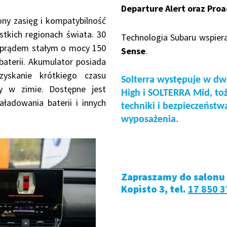
Departure Alert oraz Proac
y zasięg i kompatybilność
kich regionach świata. 30
Technologia Subaru wspie
prądem stałym o mocy 150
Sense
.
aterii. Akumulator posiada
zyskanie krótkiego czasu
Solterra występuje w d
y w zimie. Dostępne jest
High i SOLTERRA Mid, t
ładowania baterii i innych
techniki i bezpieczeństwa
wyposażenia.
Zapraszamy do salonu S
Kopisto 3, tel.
17 850 3