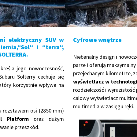
łni elektryczny SUV w
Cyfrowe wnętrze
emia,“Sol“ i “terra“,
SOLTERRA.
Niebanalny design i nowocze
parze i oferują maksymaln
kreśla jego nowoczesność,
przejechanym kilometrze, za
baru Solterry cechuje się
wyświetlacz w technologi
który korzystnie wpływa na
rozdzielczość i wyrazistość
calowy wyświetlacz multime
multimedia w zasięgu ręki.
m rozstawem osi (2850 mm)
l Platform
oraz dużym
wanie przeszkód.