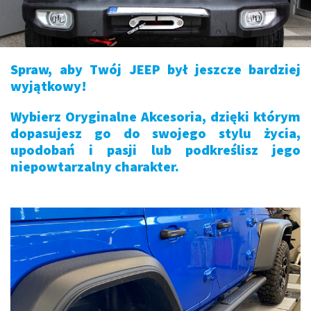
Spraw, aby Twój JEEP
był jeszcze bardziej
wyjątkowy!
Wybierz
Oryginalne Akcesoria
, dzięki którym
dopasujesz go do swojego stylu życia,
upodobań i pasji lub podkreślisz jego
niepowtarzalny charakter.