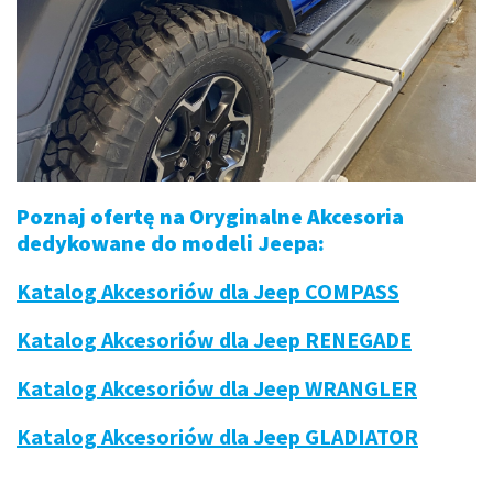
Poznaj ofertę na Oryginalne Akcesoria
dedykowane do modeli Jeepa:
Katalog Akcesoriów dla Jeep COMPASS
Katalog Akcesoriów dla Jeep RENEGADE
Katalog Akcesoriów dla Jeep WRANGLER
Katalog Akcesoriów dla Jeep GLADIATOR