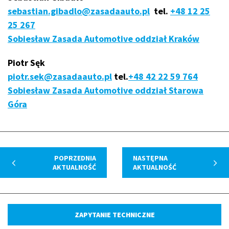
sebastian.gibadlo@zasadaauto.pl
tel.
+48 12 25
25 267
Sobiesław Zasada Automotive oddział Kraków
Piotr Sęk
piotr.sek@zasadaauto.pl
tel.
+48 42 22 59 764
Sobiesław Zasada Automotive oddział Starowa
Góra
POPRZEDNIA
NASTĘPNA
AKTUALNOŚĆ
AKTUALNOŚĆ
ZAPYTANIE TECHNICZNE