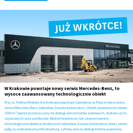
W Krakowie powstaje nowy serwis Mercedes-Benz, to
wysoce zaawansowany technologicznie obiekt
Przy ul. Feliksa Wrobela 6 w Krakowie powstaje największy w Polsce nowoczesny
serwis Mercedes-Benz Sobiesław Zasada Automotive. Obiekt o powierzchni blisko
3500 m² będzie przeznaczony do obsługi samochodów osobowych, dostawczych,
ciężarowych oraz autobusów. Będzie to pierwszy tak zaawansowany
technologicznie obiekt w strukturach Sobiesław Zasada Automotive. Nowy serwis
połączy rozbudowaną infrastrukturę, cyfrowy proces obsługi klienta wspierany