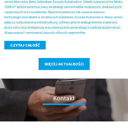
serwis Mercedes-Benz Sobiesław Zasada Automotive. Obiekt o powierzchni blisko
3500 m² będzie przeznaczony do obsługi samochodów osobowych, dostawczych,
ciężarowych oraz autobusów. Będzie to pierwszy tak zaawansowany
technologicznie obiekt w strukturach Sobiesław Zasada Automotive. Nowy serwis
połączy rozbudowaną infrastrukturę, cyfrowy proces obsługi klienta wspierany
przez sztuczną inteligencję oraz rozwiązania pozwalające szybciej przyjmować,
diagnozować i serwisować pojazdy różnych segmentów.
CZYTAJ CAŁOŚĆ
WIĘCEJ AKTUALNOŚCI
Kontakt