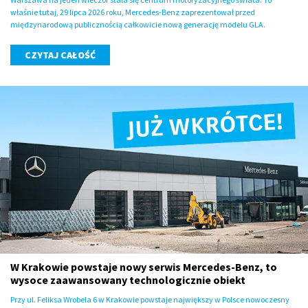
właśnie tutaj, 29 lipca 2026 roku, Mercedes-Benz zaprezentował przed
międzynarodową publicznością całkowicie nową generację modelu GLA.
CZYTAJ CAŁOŚĆ
W Krakowie powstaje nowy serwis Mercedes-Benz, to
wysoce zaawansowany technologicznie obiekt
Przy ul. Feliksa Wrobela 6 w Krakowie powstaje największy w Polsce nowoczesny