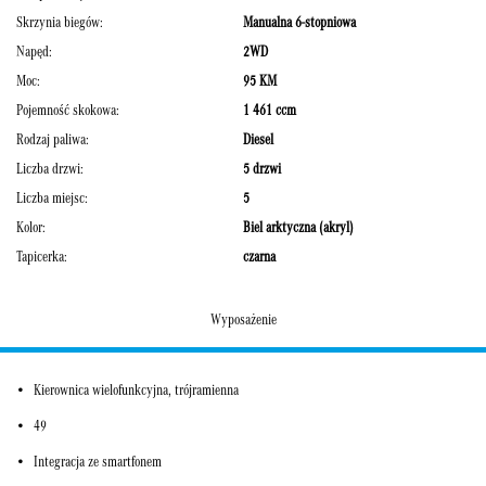
Skrzynia biegów:
Manualna 6-stopniowa
Napęd:
2WD
Moc:
95 KM
Pojemność skokowa:
1 461 ccm
Rodzaj paliwa:
Diesel
Liczba drzwi:
5 drzwi
Liczba miejsc:
5
Kolor:
Biel arktyczna (akryl)
Tapicerka:
czarna
Wyposażenie
Kierownica wielofunkcyjna, trójramienna
49
Integracja ze smartfonem