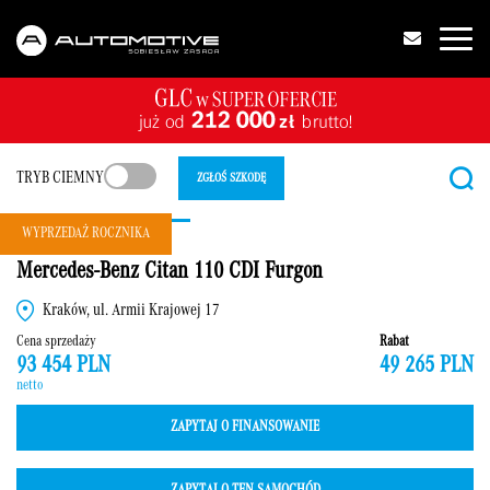
TRYB CIEMNY
ZGŁOŚ SZKODĘ
WYPRZEDAŻ ROCZNIKA
Mercedes-Benz Citan 110 CDI Furgon
Kraków, ul. Armii Krajowej 17
Cena sprzedaży
Rabat
93 454 PLN
49 265 PLN
netto
ZAPYTAJ O FINANSOWANIE