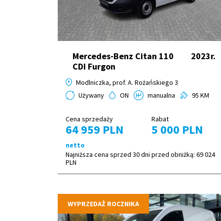
Mercedes-Benz Citan 110
2023r.
CDI Furgon
Modlniczka, prof. A. Rożańskiego 3
Używany
ON
manualna
95 KM
Cena sprzedaży
Rabat
64 959 PLN
5 000 PLN
netto
Najniższa cena sprzed 30 dni przed obniżką:
69 024
PLN
WYPRZEDAŻ ROCZNIKA