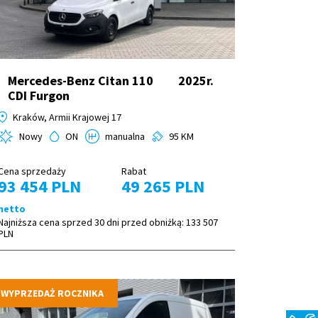
Mercedes-Benz Citan 110
2025r.
CDI Furgon
Kraków, Armii Krajowej 17
Nowy
ON
manualna
95 KM
Cena sprzedaży
Rabat
93 454 PLN
49 265 PLN
netto
Najniższa cena sprzed 30 dni przed obniżką:
133 507
PLN
WYPRZEDAŻ ROCZNIKA