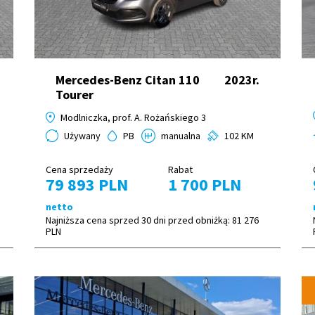
Mercedes-Benz Citan 110
2023r.
Tourer
Modlniczka, prof. A. Rożańskiego 3
Używany
PB
manualna
102 KM
Cena sprzedaży
Rabat
79 893 PLN
1 700 PLN
netto
Najniższa cena sprzed 30 dni przed obniżką:
81 276
PLN