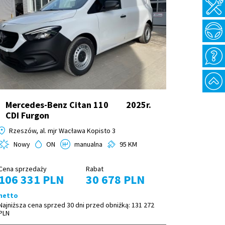
Mercedes-Benz Citan 110
2025r.
CDI Furgon
Rzeszów, al. mjr Wacława Kopisto 3
Nowy
ON
manualna
95 KM
Cena sprzedaży
Rabat
106 331 PLN
30 678 PLN
netto
Najniższa cena sprzed 30 dni przed obniżką:
131 272
PLN