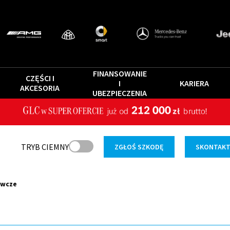
FINANSOWANIE
CZĘŚCI I
I
KARIERA
AKCESORIA
UBEZPIECZENIA
TRYB CIEMNY
ZGŁOŚ SZKODĘ
SKONTAKTU
awcze