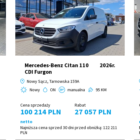
Mercedes-Benz Citan 110
2026r.
CDI Furgon
Nowy Sącz, Tarnowska 159A
Nowy
ON
manualna
95 KM
Cena sprzedaży
Rabat
100 214 PLN
27 057 PLN
netto
Najniższa cena sprzed 30 dni przed obniżką:
122 211
PLN