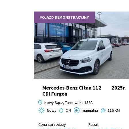
POJAZD DEMONSTRACYJNY
Mercedes-Benz Citan 112
2025r.
CDI Furgon
Nowy Sącz, Tarnowska 159A
Nowy
ON
manualna
116 KM
Cena sprzedaży
Rabat