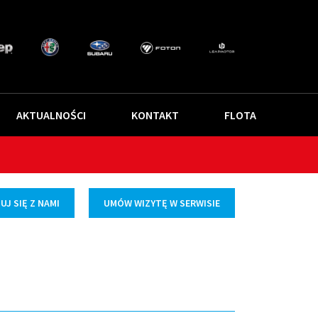
AKTUALNOŚCI
KONTAKT
FLOTA
J SIĘ Z NAMI
UMÓW WIZYTĘ W SERWISIE