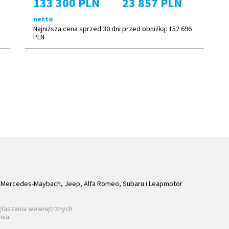
133 300 PLN
23 857 PLN
netto
Najniższa cena sprzed 30 dni przed obniżką:
152 696
PLN
Mercedes-Maybach, Jeep, Alfa Romeo, Subaru i Leapmotor
głaszania wewnętrznych
awa