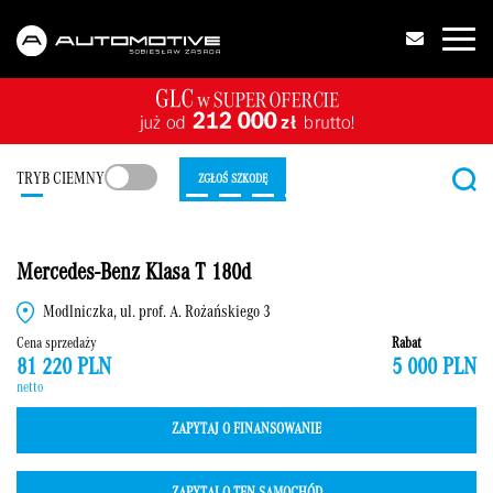
TRYB CIEMNY
ZGŁOŚ SZKODĘ
Mercedes-Benz Klasa T 180d
Modlniczka, ul. prof. A. Rożańskiego 3
Cena sprzedaży
Rabat
81 220 PLN
5 000 PLN
netto
ZAPYTAJ O FINANSOWANIE