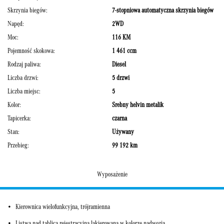
Skrzynia biegów:
7-stopniowa automatyczna skrzynia biegów
Napęd:
2WD
Moc:
116 KM
Pojemność skokowa:
1 461 ccm
Rodzaj paliwa:
Diesel
Liczba drzwi:
5 drzwi
Liczba miejsc:
5
Kolor:
Srebny helvin metalik
Tapicerka:
czarna
Stan:
Używany
Przebieg:
99 192 km
Wyposażenie
Kierownica wielofunkcyjna, trójramienna