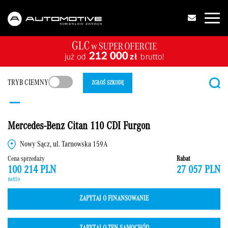
TRYB CIEMNY
ZGŁOŚ SZKODĘ
Mercedes-Benz Citan 110 CDI Furgon
Nowy Sącz, ul. Tarnowska 159A
Cena sprzedaży
Rabat
100 214 PLN
27 057 PLN
netto
ZAPYTAJ O FINANSOWANIE