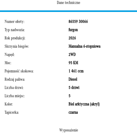
Dane techniczne
Numer oferty:
86559 30066
Typ nadwozia:
furgon
Rok produkcji:
2026
Skrzynia biegów:
Manualna 6-stopniowa
Napęd:
2WD
Moc:
95 KM
Pojemność skokowa:
1 461 ccm
Rodzaj paliwa:
Diesel
Liczba drzwi:
5 drzwi
Liczba miejsc:
5
Kolor:
Biel arktyczna (akryl)
Tapicerka:
czarna
Wyposażenie