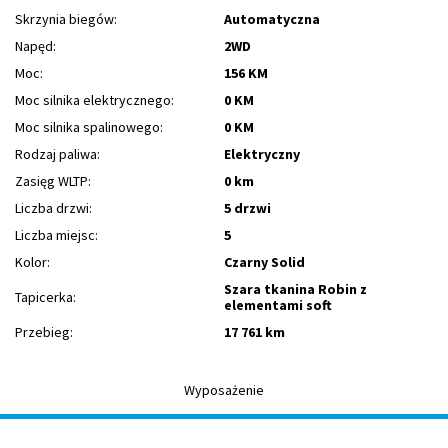
Skrzynia biegów:
Automatyczna
Napęd:
2WD
Moc:
156 KM
Moc silnika elektrycznego:
0 KM
Moc silnika spalinowego:
0 KM
Rodzaj paliwa:
Elektryczny
Zasięg WLTP:
0 km
Liczba drzwi:
5 drzwi
Liczba miejsc:
5
Kolor:
Czarny Solid
Szara tkanina Robin z
Tapicerka:
elementami soft
Przebieg:
17 761 km
Wyposażenie