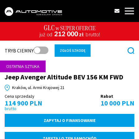
TRYB CIEMNY
ZGŁOŚ SZKODĘ
OSTATNIA SZTUKA
Jeep Avenger Altitude BEV 156 KM FWD
Kraków, ul. Armii Krajowej 21
Cena sprzedaży
Rabat
114 900 PLN
10 000 PLN
brutto
ZAPYTAJ O FINANSOWANIE
ZAPYTAJ O TEN SAMOCHÓD