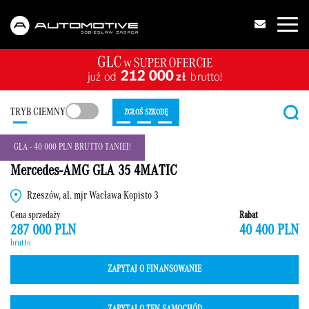
TRYB CIEMNY
ZGŁOŚ SZKODĘ
GLA - 40 000 PLN BRUTTO TANIEJ!
Mercedes-AMG GLA 35 4MATIC
Rzeszów, al. mjr Wacława Kopisto 3
Cena sprzedaży
Rabat
287 000 PLN
40 400 PLN
brutto
ZAPYTAJ O FINANSOWANIE