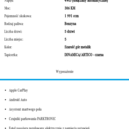
Napęd:
4WD (dołączany automatycznie)
Moc:
306 KM
Pojemność skokowa:
1 991 ccm
Rodzaj paliwa:
Benzyna
Liczba drzwi:
5 drzwi
Liczba miejsc:
5
Kolor:
Szarość gór metalik
Tapicerka:
DINAMICA/ARTICO - czarna
Wyposażenie
Apple CarPlay
Android Auto
Asystent martwego pola
Czujniki parkowania PARKTRONIC
Fotel pasażera regulowany elektrycznie z pamięcią ustawień