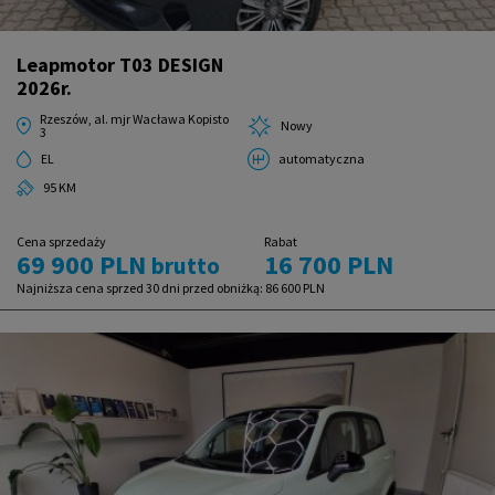
Leapmotor T03 DESIGN
2026r.
Rzeszów, al. mjr Wacława Kopisto
Nowy
3
EL
automatyczna
95 KM
Cena sprzedaży
Rabat
69 900 PLN
16 700 PLN
brutto
Najniższa cena sprzed 30 dni przed obniżką:
86 600 PLN