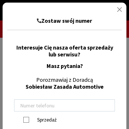
Zostaw swój numer
Interesuje Cię nasza oferta sprzedaży
TRYB CIEMNY
ZGŁOŚ SZKODĘ
lub serwisu?
Masz pytania?
Znajdź samochód
Porozmawiaj z Doradcą
Sobiesław Zasada Automotive
Wyczyść filtry
Marka
Sprzedaż
Model