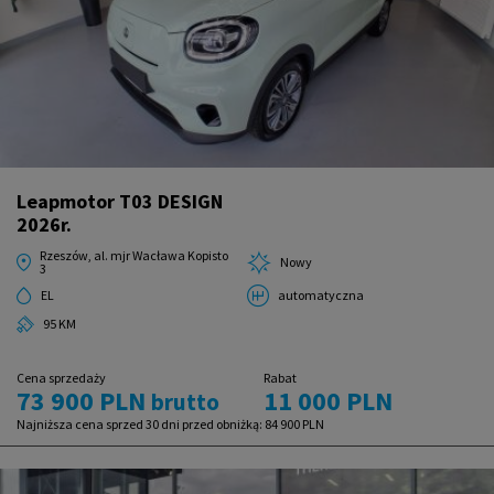
Leapmotor T03 DESIGN
2026r.
Rzeszów, al. mjr Wacława Kopisto
Nowy
3
EL
automatyczna
95 KM
Cena sprzedaży
Rabat
73 900 PLN
11 000 PLN
brutto
Najniższa cena sprzed 30 dni przed obniżką:
84 900 PLN