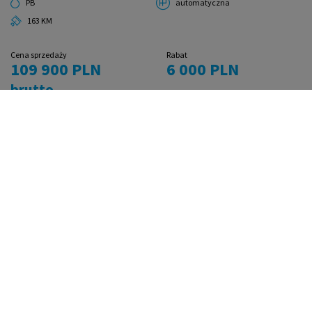
PB
automatyczna
163 KM
Cena sprzedaży
Rabat
109 900 PLN
6 000 PLN
brutto
Najniższa cena sprzed 30 dni przed obniżką:
115 900 PLN