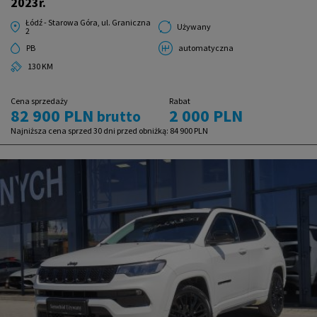
2023r.
Łódź - Starowa Góra, ul. Graniczna
Używany
2
PB
automatyczna
130 KM
Cena sprzedaży
Rabat
82 900 PLN
2 000 PLN
brutto
Najniższa cena sprzed 30 dni przed obniżką:
84 900 PLN