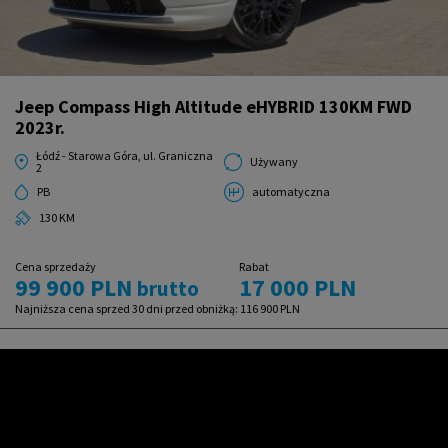
Jeep Compass High Altitude eHYBRID 130KM FWD
2023r.
Łódź - Starowa Góra, ul. Graniczna
Używany
2
PB
automatyczna
130 KM
Cena sprzedaży
Rabat
99 900 PLN
17 000 PLN
brutto
Najniższa cena sprzed 30 dni przed obniżką:
116 900 PLN