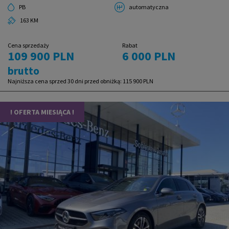
PB
automatyczna
163 KM
Cena sprzedaży
Rabat
109 900 PLN
6 000 PLN
brutto
Najniższa cena sprzed 30 dni przed obniżką:
115 900 PLN
! OFERTA MIESIĄCA !