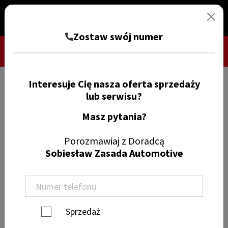
Zostaw swój numer
Interesuje Cię nasza oferta sprzedaży
TRYB CIEMNY
ZGŁOŚ SZKODĘ
lub serwisu?
Masz pytania?
Znajdź samochód
Porozmawiaj z Doradcą
Sobiesław Zasada Automotive
Wyczyść filtry
Marka
Sprzedaż
Model