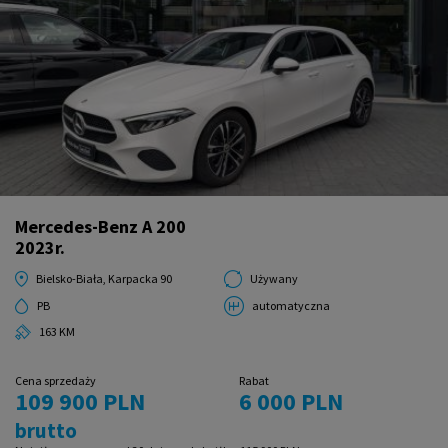
Mercedes-Benz A 200
2023r.
Bielsko-Biała, Karpacka 90
Używany
PB
automatyczna
163 KM
Cena sprzedaży
Rabat
109 900 PLN
6 000 PLN
brutto