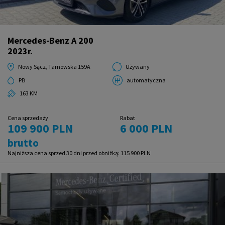
Mercedes-Benz A 200
2023r.
Nowy Sącz, Tarnowska 159A
Używany
PB
automatyczna
163 KM
Cena sprzedaży
Rabat
109 900 PLN
6 000 PLN
brutto
Najniższa cena sprzed 30 dni przed obniżką:
115 900 PLN