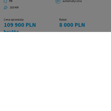
PB
automatyczna
163 KM
Cena sprzedaży
Rabat
109 900 PLN
8 000 PLN
brutto
Najniższa cena sprzed 30 dni przed obniżką:
117 900 PLN