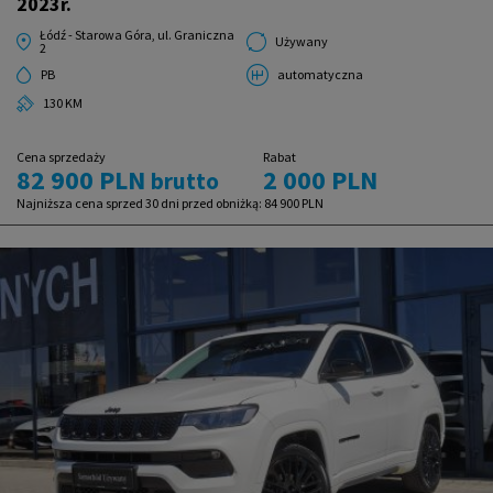
2023r.
Łódź - Starowa Góra, ul. Graniczna
Używany
2
PB
automatyczna
130 KM
Cena sprzedaży
Rabat
82 900 PLN
2 000 PLN
brutto
Najniższa cena sprzed 30 dni przed obniżką:
84 900 PLN