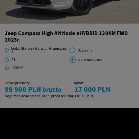
Jeep Compass High Altitude eHYBRID 130KM FWD
2023r.
Łódź - Starowa Góra, ul. Graniczna
Używany
2
PB
automatyczna
130 KM
Cena sprzedaży
Rabat
99 900 PLN
17 000 PLN
brutto
Najniższa cena sprzed 30 dni przed obniżką:
116 900 PLN