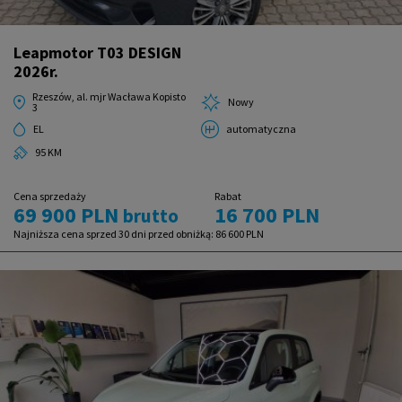
Leapmotor T03 DESIGN
2026r.
Rzeszów, al. mjr Wacława Kopisto
Nowy
3
EL
automatyczna
95 KM
Cena sprzedaży
Rabat
69 900 PLN
16 700 PLN
brutto
Najniższa cena sprzed 30 dni przed obniżką:
86 600 PLN