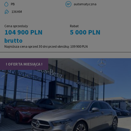
PB
automatyczna
136 KM
Cena sprzedaży
Rabat
104 900 PLN
5 000 PLN
brutto
Najniższa cena sprzed 30 dni przed obniżką:
109 900 PLN
! OFERTA MIESIĄCA !