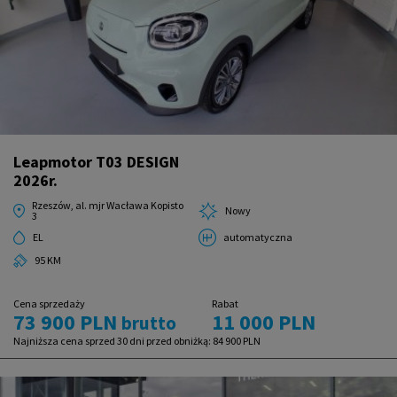
Leapmotor T03 DESIGN
2026r.
Rzeszów, al. mjr Wacława Kopisto
Nowy
3
EL
automatyczna
95 KM
Cena sprzedaży
Rabat
73 900 PLN
11 000 PLN
brutto
Najniższa cena sprzed 30 dni przed obniżką:
84 900 PLN