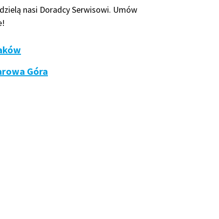
dzielą nasi Doradcy Serwisowi. Umów
e!
raków
tarowa Góra