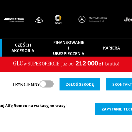
FINANSOWANIE
CZĘŚCI I
I
KARIERA
AKCESORIA
UBEZPIECZENIA
TRYB CIEMNY
ZGŁOŚ SZKODĘ
SKONTAKTU
uj Alfę Romeo na wakacyjne trasy!
ZAPYTANIE TEC