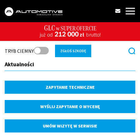
TRYB CIEMNY
ZGŁOŚ SZKODĘ
Aktualności
ZAPYTANIE TECHNICZNE
WYŚLIJ ZAPYTANIE O WYCENĘ
UMÓW WIZYTĘ W SERWISIE