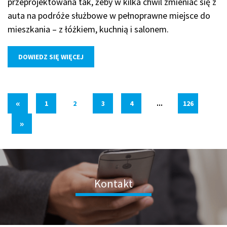
przeprojektowana tak, żeby w kilka chwil zmieniać się z
auta na podróże służbowe w pełnoprawne miejsce do
mieszkania – z łóżkiem, kuchnią i salonem.
DOWIEDZ SIĘ WIĘCEJ
«
1
2
3
4
...
126
»
Kontakt