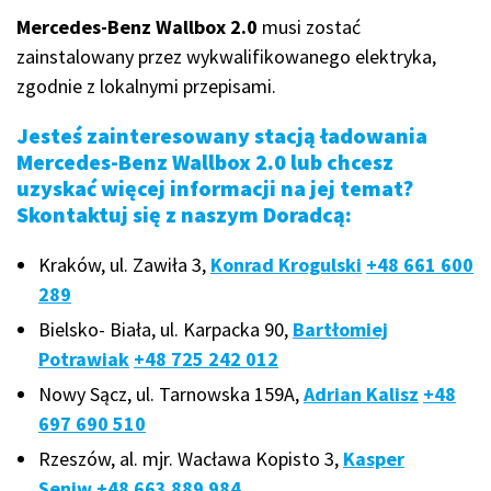
Mercedes-Benz Wallbox 2.0
musi zostać
zainstalowany przez wykwalifikowanego elektryka,
zgodnie z lokalnymi przepisami.
Jesteś zainteresowany stacją ładowania
Mercedes-Benz Wallbox 2.0 lub chcesz
uzyskać więcej informacji na jej temat?
Skontaktuj się z naszym Doradcą:
Kraków, ul. Zawiła 3,
Konrad Krogulski
+48 661 600
289
Bielsko- Biała, ul. Karpacka 90,
Bartłomiej
Potrawiak
+48 725 242 012
Nowy Sącz, ul. Tarnowska 159A,
Adrian Kalisz
+48
697 690 510
Rzeszów, al. mjr. Wacława Kopisto 3,
Kasper
Seniw
+48 663 889 984