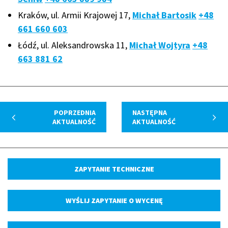
Kraków, ul. Armii Krajowej 17,
Michał Bartosik
+48
661 660 603
Łódź, ul. Aleksandrowska 11,
Michał Wojtyra
+48
663 881 62
POPRZEDNIA
NASTĘPNA
AKTUALNOŚĆ
AKTUALNOŚĆ
ZAPYTANIE TECHNICZNE
WYŚLIJ ZAPYTANIE O WYCENĘ