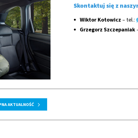
Skontaktuj się z nasz
Wiktor Kotowicz
– tel.:
Grzegorz Szczepaniak
–
PNA AKTUALNOŚĆ