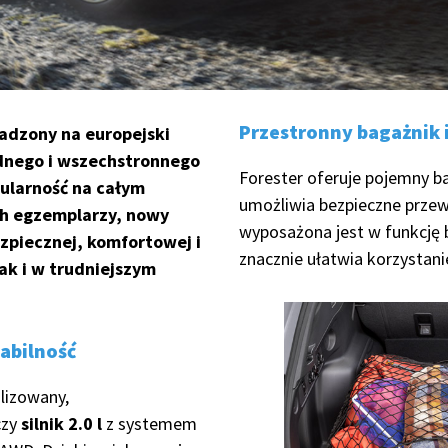
Przestronny bagażnik 
adzony na europejski
dnego i wszechstronnego
Forester oferuje pojemny b
pularność na całym
umożliwia bezpieczne prze
ch egzemplarzy, nowy
wyposażona jest w funkcję 
ezpiecznej, komfortowej i
znacznie ułatwia korzystani
ak i w trudniejszym
abilność
lizowany,
czy
silnik 2.0 l
z systemem