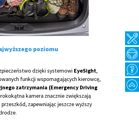
najwyższego poziomu
zpieczeństwo dzięki systemowi
EyeSight
,
owanych funkcji wspomagających kierowcę,
jnego zatrzymania (Emergency Driving
zerokokątna kamera znacznie zwiększają
przeszkód, zapewniając jeszcze wyższy
drodze.