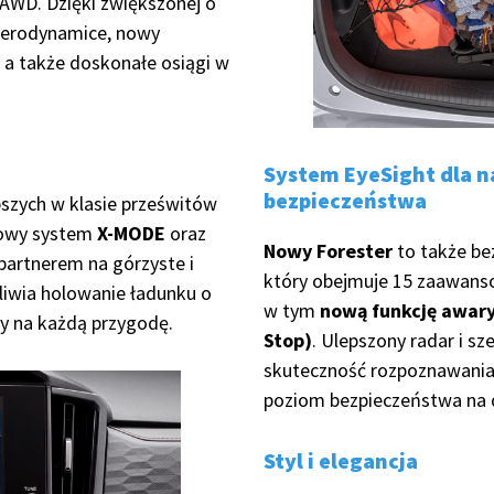
AWD. Dzięki zwiększonej o
aerodynamice, nowy
, a także doskonałe osiągi w
System EyeSight dla 
bezpieczeństwa
pszych w klasie prześwitów
bowy system
X-MODE
oraz
Nowy Forester
to także be
 partnerem na górzyste i
który obejmuje 15 zaawans
liwia holowanie ładunku o
w tym
nową funkcję awary
wy na każdą przygodę.
Stop)
. Ulepszony radar i s
skuteczność rozpoznawania 
poziom bezpieczeństwa na 
Styl i elegancja