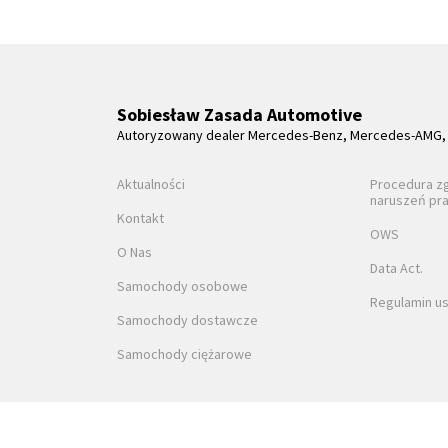
Sobiesław Zasada Automotive
Autoryzowany dealer Mercedes-Benz, Mercedes-AMG, 
Aktualności
Procedura z
naruszeń pr
Kontakt
OWS
O Nas
Data Act.
Samochody osobowe
Regulamin us
Samochody dostawcze
Samochody ciężarowe