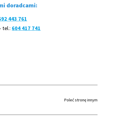
ymi doradcami:
692 443 761
 tel.:
604 417 741
Poleć stronę innym