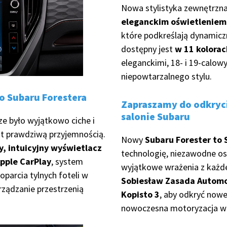
Nowa stylistyka zewnętrzna
eleganckim oświetleniem
które podkreślają dynamicz
dostępny jest
w 11 kolorac
eleganckimi, 18- i 19-calow
niepowtarzalnego stylu.
o Subaru Forestera
Zapraszamy do odkryc
salonie Subaru
ze było wyjątkowo ciche i
t prawdziwą przyjemnością.
Nowy
Subaru Forester to
y, intuicyjny wyświetlacz
technologię, niezawodne os
Apple CarPlay
, system
wyjątkowe wrażenia z każd
oparcia tylnych foteli w
Sobiesław Zasada Automo
rządzanie przestrzenią
Kopisto 3
, aby odkryć nowe
nowoczesna motoryzacja w