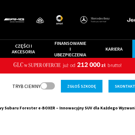
FINANSOWANIE
CZĘŚCI I
I
KARIERA
AKCESORIA
UBEZPIECZENIA
TRYB CIEMNY
ZGŁOŚ SZKODĘ
SKONTAKTU
y Subaru Forester e-BOXER – Innowacyjny SUV dla Każdego Wyzwan