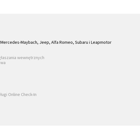
Mercedes-Maybach, Jeep, Alfa Romeo, Subaru i Leapmotor
głaszania wewnętrznych
awa
ługi Online Check-In