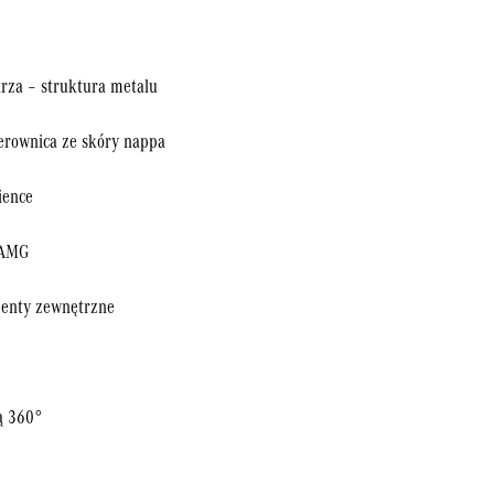
rza – struktura metalu
erownica ze skóry nappa
ience
 AMG
menty zewnętrzne
ą 360°