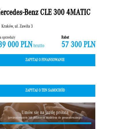
ercedes-Benz CLE 300 4MATIC
Kraków, ul. Zawiła 3
a sprzedaży
Rabat
89 000 PLN
57 300 PLN
brutto
ZAPYTAJ O FINANSOWANIE
ZAPYTAJ O TEN SAMOCHÓD
Umów się na jazdę próbną
(prezentowanym lub zbliżonym modelem do prezentowanego)