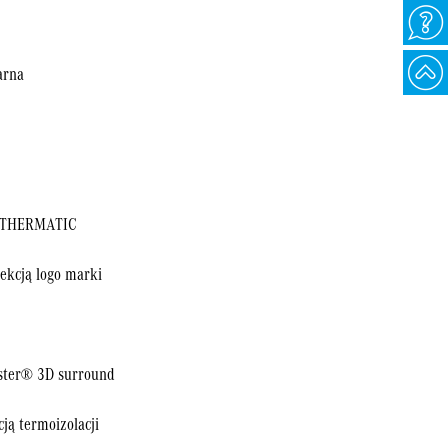
arna
a THERMATIC
ekcją logo marki
ster® 3D surround
ją termoizolacji