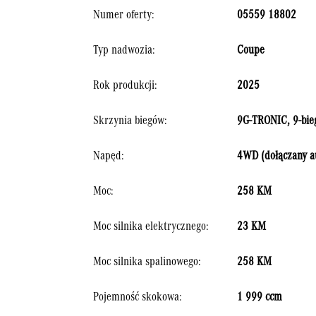
Numer oferty:
05559 18802
Typ nadwozia:
Coupe
Rok produkcji:
2025
Skrzynia biegów:
9G-TRONIC, 9-bie
Napęd:
4WD (dołączany a
Moc:
258 KM
Moc silnika elektrycznego:
23 KM
Moc silnika spalinowego:
258 KM
Pojemność skokowa:
1 999 ccm