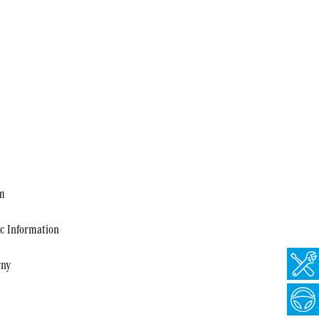
ym
ic Information
wny