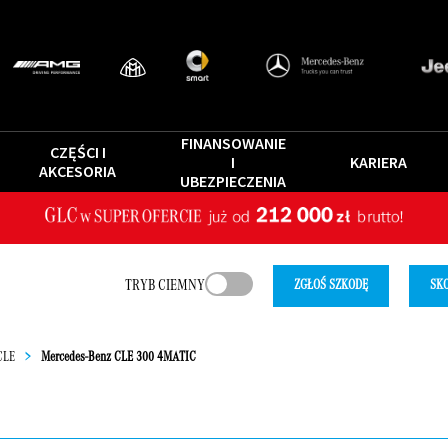
FINANSOWANIE
CZĘŚCI I
I
KARIERA
AKCESORIA
UBEZPIECZENIA
TRYB CIEMNY
ZGŁOŚ SZKODĘ
SKO
CLE
>
Mercedes-Benz CLE 300 4MATIC