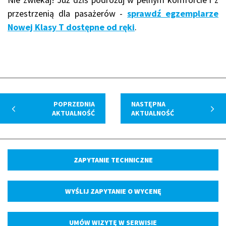
przestrzenią dla pasażerów -
sprawdź egzemplarze
Nowej Klasy T dostępne od ręki
.
POPRZEDNIA
NASTĘPNA
AKTUALNOŚĆ
AKTUALNOŚĆ
ZAPYTANIE TECHNICZNE
WYŚLIJ ZAPYTANIE O WYCENĘ
UMÓW WIZYTĘ W SERWISIE