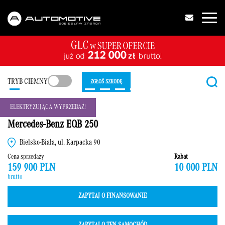
TRYB CIEMNY
ZGŁOŚ SZKODĘ
ELEKTRYZUJĄCA WYPRZEDAŻ!
Mercedes-Benz EQB 250
Bielsko-Biała, ul. Karpacka 90
Cena sprzedaży
Rabat
159 900 PLN
10 000 PLN
brutto
ZAPYTAJ O FINANSOWANIE