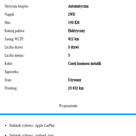
Skrzynia biegów:
Automatyczna
Napęd:
2WD
Moc:
190 KM
Rodzaj paliwa:
Elektryczny
Zasięg WLTP:
422 km
Liczba drzwi:
5 drzwi
Liczba miejsc:
5
Kolor:
Czerń kosmosu metalik
Tapicerka:
Stan:
Używany
Przebieg:
23 832 km
Wyposażenie
Dodatek cyfrowy: Apple CarPlay