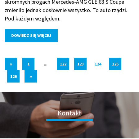
skromnych progach Mercedes-AMG GLE 63 S Coupe
zmieniło jednak dosłownie wszystko. To auto rządzi.
Pod każdym względem.
DOWIEDZ SIĘ WIĘCEJ
«
1
...
122
123
124
125
»
126
Kontakt