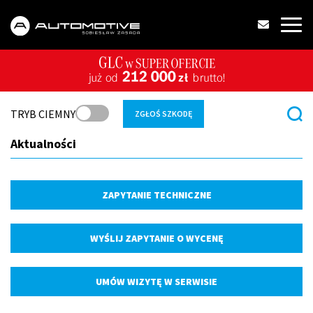
TRYB CIEMNY
ZGŁOŚ SZKODĘ
Aktualności
ZAPYTANIE TECHNICZNE
WYŚLIJ ZAPYTANIE O WYCENĘ
UMÓW WIZYTĘ W SERWISIE